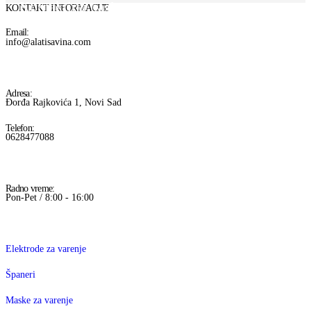
Kontaktiraj nas!
KONTAKT INFORMACIJE
Email:
info@alatisavina.com
Adresa:
Đorđa Rajkovića 1, Novi Sad
Telefon:
0628477088
Radno vreme:
Pon-Pet / 8:00 - 16:00
Elektrode za varenje
Španeri
Maske za varenje