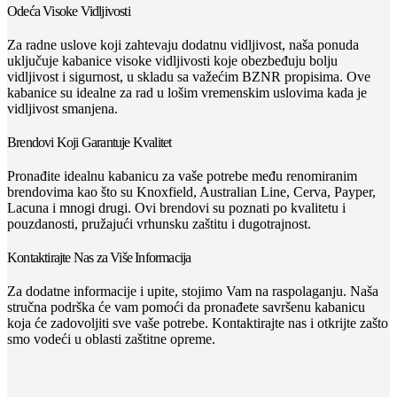
Odeća Visoke Vidljivosti
Za radne uslove koji zahtevaju dodatnu vidljivost, naša ponuda
uključuje kabanice visoke vidljivosti koje obezbeđuju bolju
vidljivost i sigurnost, u skladu sa važećim BZNR propisima. Ove
kabanice su idealne za rad u lošim vremenskim uslovima kada je
vidljivost smanjena.
Brendovi Koji Garantuje Kvalitet
Pronađite idealnu kabanicu za vaše potrebe među renomiranim
brendovima kao što su Knoxfield, Australian Line, Cerva, Payper,
Lacuna i mnogi drugi. Ovi brendovi su poznati po kvalitetu i
pouzdanosti, pružajući vrhunsku zaštitu i dugotrajnost.
Kontaktirajte Nas za Više Informacija
Za dodatne informacije i upite, stojimo Vam na raspolaganju. Naša
stručna podrška će vam pomoći da pronađete savršenu kabanicu
koja će zadovoljiti sve vaše potrebe. Kontaktirajte nas i otkrijte zašto
smo vodeći u oblasti zaštitne opreme.