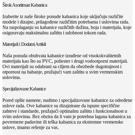
Širok Asortiman Kabanica
Izaberite iz naše široke ponude kabanica koje uključuju različite
modele i dizajne, prilagođene različitim potrebama i uslovima rada.
Na raspolaganju su kabanice različitih dužina, boja i materijala, koje
osiguravaju maksimalnu zaštitu i udobnost tokom rada.
Materijali i Dodatni Artikli
Naša ponuda obuhvata kabanice izrađene od visokokvalitetnih
materijala kao što su PVC, poliester i drugi vodootporni materijali.
Ovi materijali su odabrani sa ciljem da obezbede dugotrajnost i
otpornost na habanje, pružajući vam zaštitu u svim vremenskim
uslovima.
Specijalizovane Kabanice
Pored opšte namene, nudimo i specijalizovane kabanice za određene
uslove rada. Ove kabanice su dizajnirane da ispune specifične
zahteve i standarde, pružajući optimalnu zaštitu i funkcionalnost u
svim uslovima. Bez obzira da li vam je potrebna lagana kabanica za
povremene padavine ili teška kabanica za ekstremne vremenske
uslove, imamo rešenje za vas.