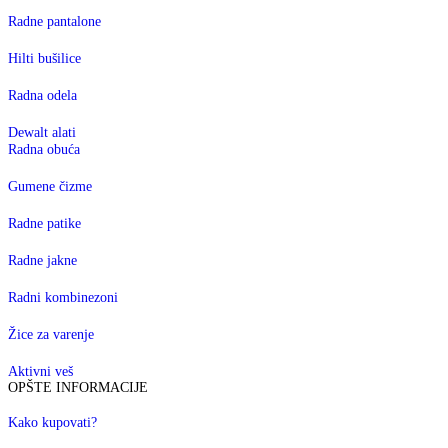
Radne pantalone
Hilti bušilice
Radna odela
Dewalt alati
Radna obuća
Gumene čizme
Radne patike
Radne jakne
Radni kombinezoni
Žice za varenje
Aktivni veš
OPŠTE INFORMACIJE
Kako kupovati?