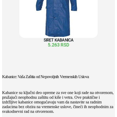
SIRET KABANICA
5.263
RSD
Kabanice: Vaša Zaštita od Nepovoljnih Vremenskih Uslova
Kabanice su ključni deo opreme za sve one koji rade na otvorenom,
pružajući neophodnu zaštitu od kiše i vetra. Ove praktične i
izdržljive kabanice omogućavaju vam da nastavite sa radnim
zadacima bez obzira na vremenske uslove, čineći ih neophodnim za
svakodnevni rad na otvorenom.