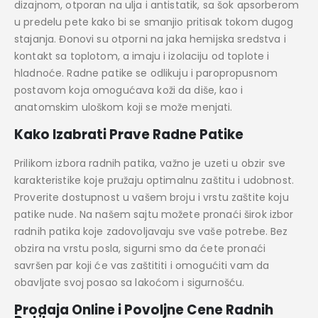
dizajnom, otporan na ulja i antistatik, sa šok apsorberom
u predelu pete kako bi se smanjio pritisak tokom dugog
stajanja. Đonovi su otporni na jaka hemijska sredstva i
kontakt sa toplotom, a imaju i izolaciju od toplote i
hladnoće. Radne patike se odlikuju i paropropusnom
postavom koja omogućava koži da diše, kao i
anatomskim uloškom koji se može menjati.
Kako Izabrati Prave Radne Patike
Prilikom izbora radnih patika, važno je uzeti u obzir sve
karakteristike koje pružaju optimalnu zaštitu i udobnost.
Proverite dostupnost u vašem broju i vrstu zaštite koju
patike nude. Na našem sajtu možete pronaći širok izbor
radnih patika koje zadovoljavaju sve vaše potrebe. Bez
obzira na vrstu posla, sigurni smo da ćete pronaći
savršen par koji će vas zaštititi i omogućiti vam da
obavljate svoj posao sa lakoćom i sigurnošću.
Prodaja Online i Povoljne Cene Radnih