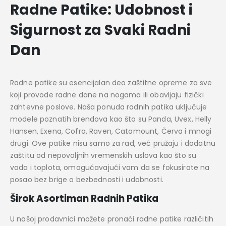
Radne Patike: Udobnost i
Sigurnost za Svaki Radni
Dan
Radne patike su esencijalan deo zaštitne opreme za sve
koji provode radne dane na nogama ili obavljaju fizički
zahtevne poslove. Naša ponuda radnih patika uključuje
modele poznatih brendova kao što su Panda, Uvex, Helly
Hansen, Exena, Cofra, Raven, Catamount, Červa i mnogi
drugi. Ove patike nisu samo za rad, već pružaju i dodatnu
zaštitu od nepovoljnih vremenskih uslova kao što su
voda i toplota, omogućavajući vam da se fokusirate na
posao bez brige o bezbednosti i udobnosti.
Širok Asortiman Radnih Patika
U našoj prodavnici možete pronaći radne patike različitih