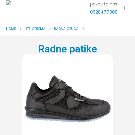
pozovite nas
0628477088
HOME
HTZ OPREMA
RADNA OBUĆA
Radne patike