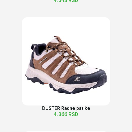
4.543
RSD
DUSTER Radne patike
4.366
RSD