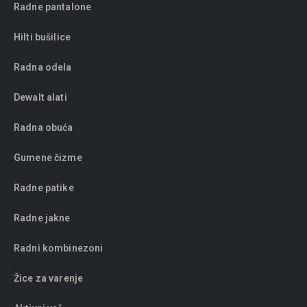
Radne pantalone
Hilti bušilice
Radna odela
Dewalt alati
Radna obuća
Gumene čizme
Radne patike
Radne jakne
Radni kombinezoni
Žice za varenje