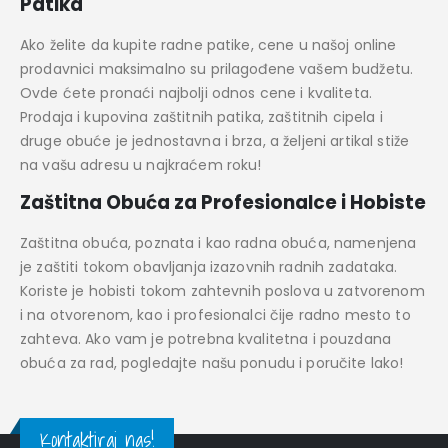
Patika
Ako želite da kupite radne patike, cene u našoj online
prodavnici maksimalno su prilagođene vašem budžetu.
Ovde ćete pronaći najbolji odnos cene i kvaliteta.
Prodaja i kupovina zaštitnih patika, zaštitnih cipela i
druge obuće je jednostavna i brza, a željeni artikal stiže
na vašu adresu u najkraćem roku!
Zaštitna Obuća za Profesionalce i Hobiste
Zaštitna obuća, poznata i kao radna obuća, namenjena
je zaštiti tokom obavljanja izazovnih radnih zadataka.
Koriste je hobisti tokom zahtevnih poslova u zatvorenom
i na otvorenom, kao i profesionalci čije radno mesto to
zahteva. Ako vam je potrebna kvalitetna i pouzdana
obuća za rad, pogledajte našu ponudu i poručite lako!
Kontaktiraj nas!