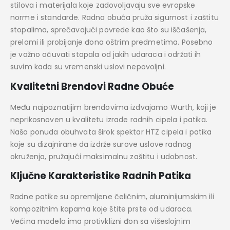
stilova i materijala koje zadovoljavaju sve evropske
norme i standarde. Radna obuća pruža sigurnost i zaštitu
stopalima, sprečavajući povrede kao što su iščašenja,
prelomi ili probijanje đona oštrim predmetima. Posebno
je važno očuvati stopala od jakih udaraca i održati ih
suvim kada su vremenski uslovi nepovoljni.
Kvalitetni Brendovi Radne Obuće
Među najpoznatijim brendovima izdvajamo Wurth, koji je
neprikosnoven u kvalitetu izrade radnih cipela i patika.
Naša ponuda obuhvata širok spektar HTZ cipela i patika
koje su dizajnirane da izdrže surove uslove radnog
okruženja, pružajući maksimalnu zaštitu i udobnost.
Ključne Karakteristike Radnih Patika
Radne patike su opremljene čeličnim, aluminijumskim ili
kompozitnim kapama koje štite prste od udaraca.
Većina modela ima protivklizni đon sa višeslojnim