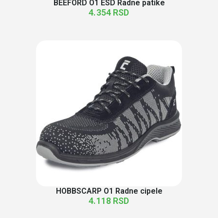
BEEFORD O1 ESD Radne patike
4.354
RSD
HOBBSCARP O1 Radne cipele
4.118
RSD