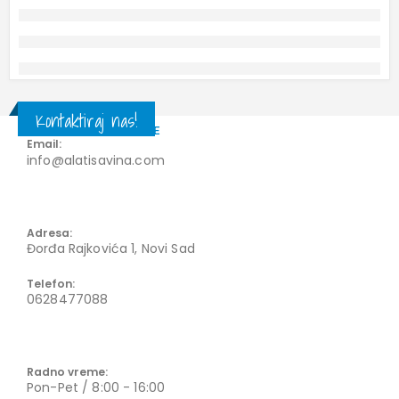
Kontaktiraj nas!
KONTAKT INFORMACIJE
Email:
info@alatisavina.com
Adresa:
Đorđa Rajkovića 1, Novi Sad
Telefon:
0628477088
Radno vreme:
Pon-Pet / 8:00 - 16:00