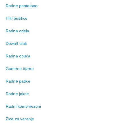
Radne pantalone
Hilti bušilice
Radna odela
Dewalt alati
Radna obuća
Gumene čizme
Radne patike
Radne jakne
Radni kombinezoni
Žice za varenje