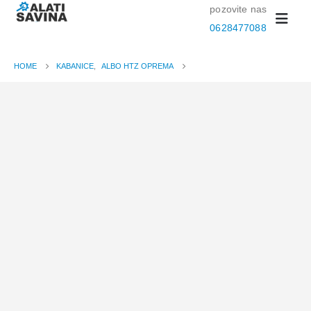
pozovite nas
0628477088
HOME
KABANICE
,
ALBO HTZ OPREMA