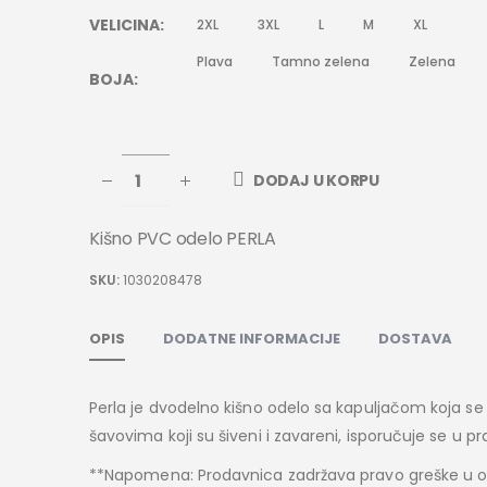
VELICINA
2XL
3XL
L
M
XL
Plava
Tamno zelena
Zelena
BOJA
DODAJ U KORPU
Kišno PVC odelo PERLA
SKU:
1030208478
OPIS
DODATNE INFORMACIJE
DOSTAVA
Perla je dvodelno kišno odelo sa kapuljačom koja se
šavovima koji su šiveni i zavareni, isporučuje se u
**Napomena: Prodavnica zadržava pravo greške u opi