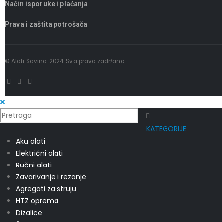
Način isporuke i plaćanja
Prava i zaštita potrošača
© Alati Savina. 2024. Sva prava zadržana
KATEGORIJE
Aku alati
Električni alati
Ručni alati
Zavarivanje i rezanje
Agregati za struju
HTZ oprema
Dizalice