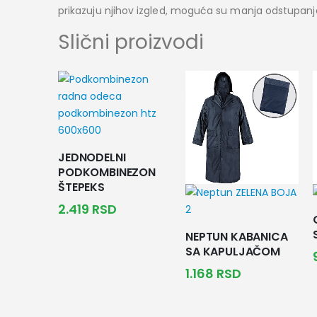
prikazuju njihov izgled, moguća su manja odstupanja u
Slični proizvodi
JEDNODELNI
PODKOMBINEZON
ŠTEPEKS
2.419
RSD
NEPTUN KABANICA
SA KAPULJAČOM
1.168
RSD