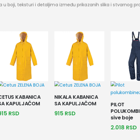
 boji, teksturi i detaljima između prikazanih slika i stvarnog pr
CETUS KABANICA
NIKALA KABANICA
SA KAPULJAČOM
SA KAPULJAČOM
PILOT
POLUKOMBI
915
RSD
915
RSD
sive boje
2.018
RSD