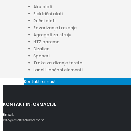
Aku alati
Električni alati
Ručni alati
Zavarivanje i rezanje
Agregati za struju
HTZ oprema
Dizalice
Španeri
Trake za dizanje tereta
Lanci i lančani elementi
Kontaktiraj nas!
KONTAKT INFORMACIJE
Email:
info@alatisavina.com