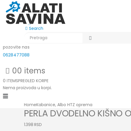
Search
pozovite nas
0628477088
0
0 items
0 ITEMS
PREGLED KORPE
Nema proizvoda u korpi.
Home
Kabanice
,
Albo HTZ oprema
PERLA DVODELNO KIŠNO 
1.398
RSD