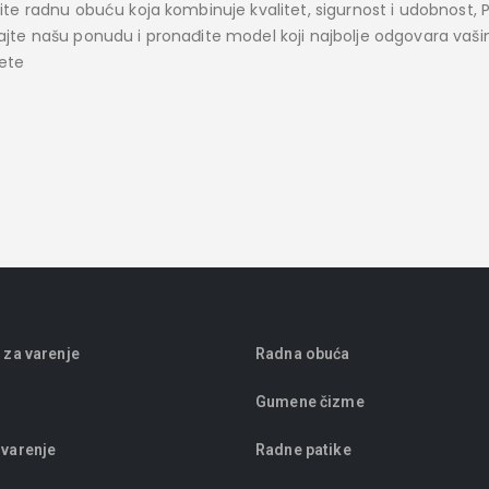
ite radnu obuću koja kombinuje kvalitet, sigurnost i udobnost, P
ajte našu ponudu i pronađite model koji najbolje odgovara vaši
jete
 za varenje
Radna obuća
Gumene čizme
 varenje
Radne patike