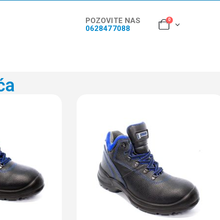
POZOVITE NAS
0
0628477088
ća