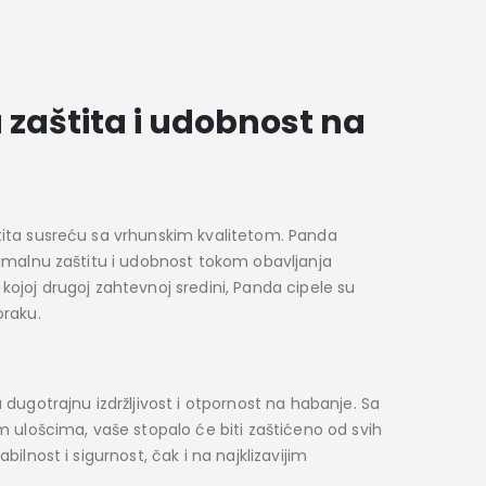
zaštita i udobnost na
tita susreću sa vrhunskim kvalitetom. Panda
simalnu zaštitu i udobnost tokom obavljanja
o kojoj drugoj zahtevnoj sredini, Panda cipele su
oraku.
 dugotrajnu izdržljivost i otpornost na habanje. Sa
m ulošcima, vaše stopalo će biti zaštićeno od svih
ilnost i sigurnost, čak i na najklizavijim