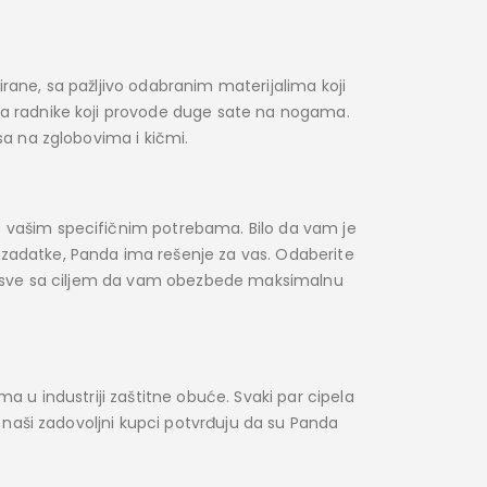
rane, sa pažljivo odabranim materijalima koji
za radnike koji provode duge sate na nogama.
sa na zglobovima i kičmi.
e vašim specifičnim potrebama. Bilo da vam je
zadatke, Panda ima rešenje za vas. Odaberite
la, sve sa ciljem da vam obezbede maksimalnu
a u industriji zaštitne obuće. Svaki par cipela
a naši zadovoljni kupci potvrđuju da su Panda