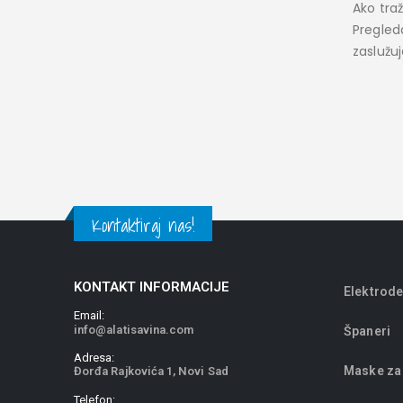
Ako traž
Pregled
zaslužu
Kontaktiraj nas!
KONTAKT INFORMACIJE
Elektrode
Email:
info@alatisavina.com
Španeri
Adresa:
Maske za
Đorđa Rajkovića 1, Novi Sad
Telefon: