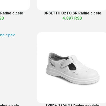
Radne cipele
ORSETTO O2 FO SR Radne cipele
SD
4.897
RSD
dna cipela
LYBRA 3106 O1 Radna sandala