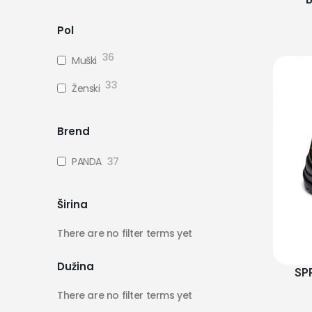
Pol
36
Muški
33
Ženski
Brend
PANDA
37
Širina
There are no filter terms yet
Dužina
SPR
There are no filter terms yet