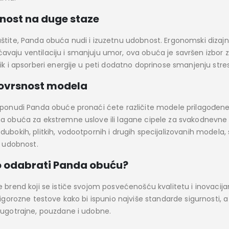
nost na duge staze
štite, Panda obuća nudi i izuzetnu udobnost. Ergonomski dizajni
vaju ventilaciju i smanjuju umor, ova obuća je savršen izbor 
tik i apsorberi energije u peti dodatno doprinose smanjenju stre
ovrsnost modela
 ponudi Panda obuće pronaći ćete različite modele prilagođen
a obuća za ekstremne uslove ili lagane cipele za svakodnevne 
dubokih, plitkih, vodootpornih i drugih specijalizovanih mode
i udobnost.
o odabrati Panda obuću?
 brend koji se ističe svojom posvećenošću kvalitetu i inovacijam
rigorozne testove kako bi ispunio najviše standarde sigurnosti, 
dugotrajne, pouzdane i udobne.