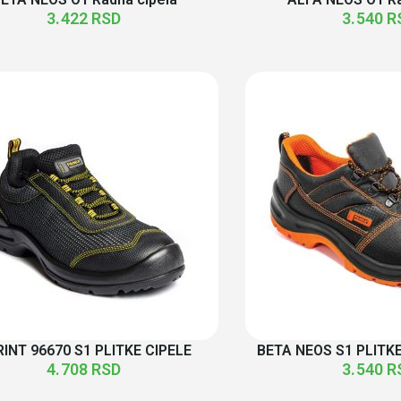
3.422
RSD
3.540
R
INT 96670 S1 PLITKE CIPELE
BETA NEOS S1 PLITK
4.708
RSD
3.540
R