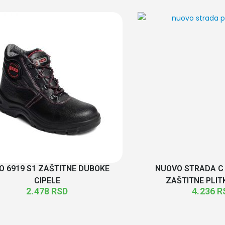
O 6919 S1 ZAŠTITNE DUBOKE
NUOVO STRADA C 
CIPELE
ZAŠTITNE PLIT
2.478
RSD
4.236
R