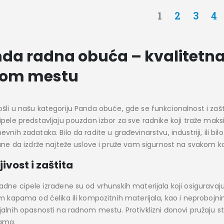
1
2
3
4
da radna obuća – kvalitetna 
vom mestu
šli u našu kategoriju Panda obuće, gde se funkcionalnost i zaš
ipele predstavljaju pouzdan izbor za sve radnike koji traže mak
vnih zadataka. Bilo da radite u građevinarstvu, industriji, ili bil
rane da izdrže najteže uslove i pruže vam sigurnost na svakom k
jivost i zaštita
adne cipele izrađene su od vrhunskih materijala koji osiguravaju
im kapama od čelika ili kompozitnih materijala, kao i neprobojni
alnih opasnosti na radnom mestu. Protivklizni đonovi pružaju stab
ama.