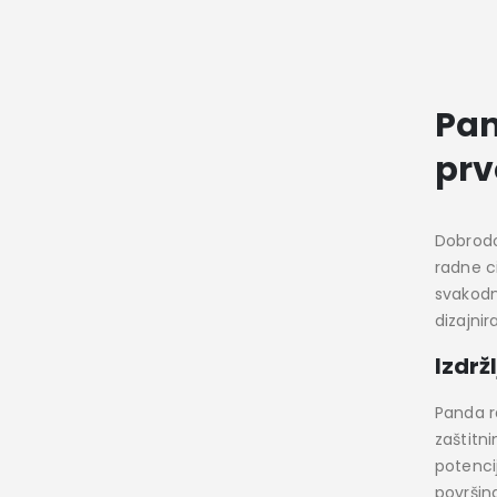
Pan
pr
Dobrodo
radne c
svakodne
dizajni
Izdržl
Panda r
zaštitn
potencij
površin