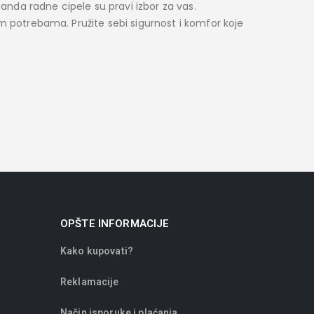
anda radne cipele su pravi izbor za vas.
m potrebama. Pružite sebi sigurnost i komfor koje
OPŠTE INFORMACIJE
Kako kupovati?
Reklamacije
Način isporuke i plaćanja