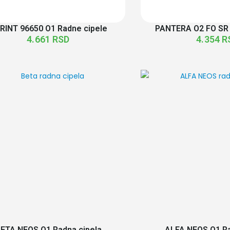
RINT 96650 O1 Radne cipele
PANTERA O2 FO SR 
4.661
RSD
4.354
R
ETA NEOS O1 Radna cipela
ALFA NEOS O1 Ra