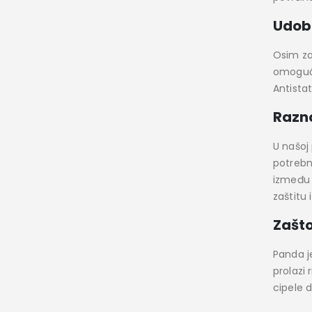
Udob
Osim za
omoguća
Antista
Razn
U našoj
potrebn
između 
zaštitu 
Zašt
Panda je
prolazi 
cipele 