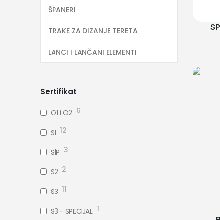
ŠPANERI
SP
TRAKE ZA DIZANJE TERETA
LANCI I LANČANI ELEMENTI
Sertifikat
6
O1 i O2
12
S1
3
S1P
2
S2
11
S3
1
S3 - SPECIJAL
B