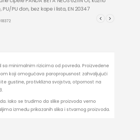
adne cipele PANDA BETA NEOS 6211N O1, kožno
e, PU/PU đon, bez kape i lista, EN 20347
018372
d sa minimalnim rizicima od povreda. Proizvedene
ijalom koji omogućava paropropusnost zahvaljujući
čite gustine, protivklizna svojstva, otpornost na
8.
a. Iako se trudimo da slike proizvoda verno
aljima između prikazanih slika i stvarnog proizvoda.