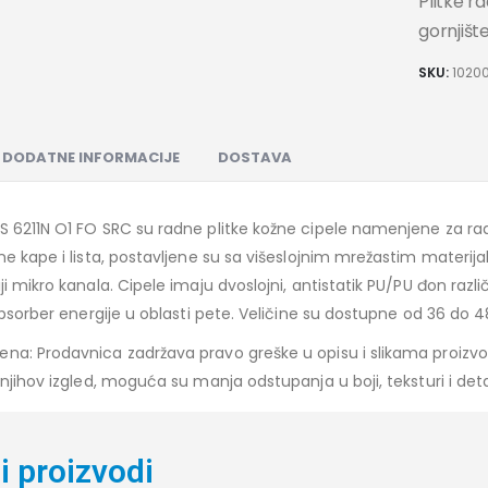
Plitke r
gornjišt
SKU:
1020
DODATNE INFORMACIJE
DOSTAVA
 6211N O1 FO SRC su radne plitke kožne cipele namenjene za ra
ne kape i lista, postavljene su sa višeslojnim mrežastim mater
ji mikro kanala. Cipele imaju dvoslojni, antistatik PU/PU đon razli
 apsorber energije u oblasti pete. Veličine su dostupne od 36 do 4
a: Prodavnica zadržava pravo greške u opisu i slikama proizvod
 njihov izgled, moguća su manja odstupanja u boji, teksturi i det
i proizvodi