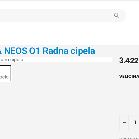
 NEOS O1 Radna cipela
3.42
VELICIN