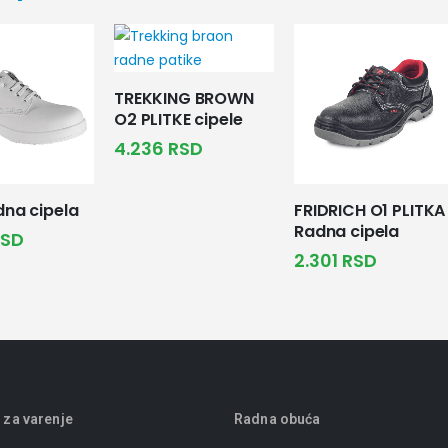
TREKKING BROWN
O2 PLITKE cipele
4.236
RSD
dna cipela
FRIDRICH O1 PLITKA
Radna cipela
RSD
2.301
RSD
 za varenje
Radna obuća