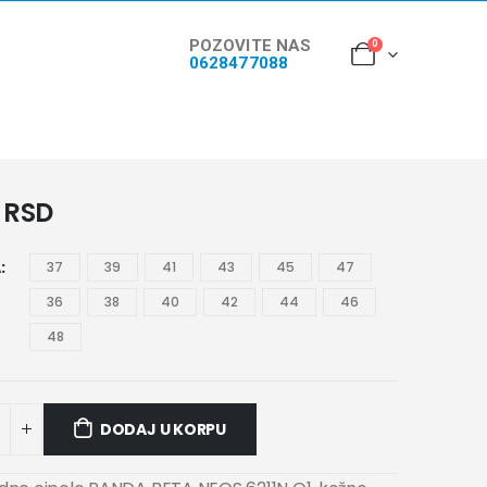
POZOVITE NAS
0
0628477088
2
RSD
A
37
39
41
43
45
47
36
38
40
42
44
46
48
DODAJ U KORPU