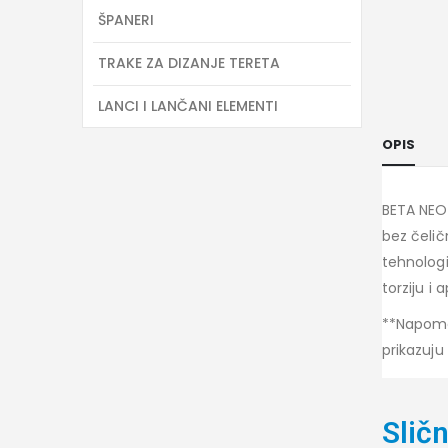
ŠPANERI
TRAKE ZA DIZANJE TERETA
LANCI I LANČANI ELEMENTI
OPIS
BETA NEOS
bez čelič
tehnologi
torziju i
**Napomen
prikazuju
Sličn