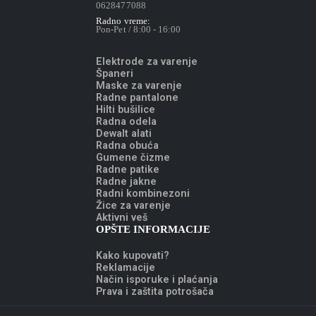
0628477088
Radno vreme:
Pon-Pet / 8:00 - 16:00
Elektrode za varenje
Španeri
Maske za varenje
Radne pantalone
Hilti bušilice
Radna odela
Dewalt alati
Radna obuća
Gumene čizme
Radne patike
Radne jakne
Radni kombinezoni
Žice za varenje
Aktivni veš
OPŠTE INFORMACIJE
Kako kupovati?
Reklamacije
Način isporuke i plaćanja
Prava i zaštita potrošača