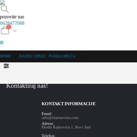
pozovite nas
0628477088
HOME
RADNE CIPELE
,
PANDA OBUĆA
Kontaktiraj nas!
KONTAKT INFORMACIJE
Email:
info@alatisavina.com
Adresa:
Đorđa Rajkovića 1, Novi Sad
Telefon: