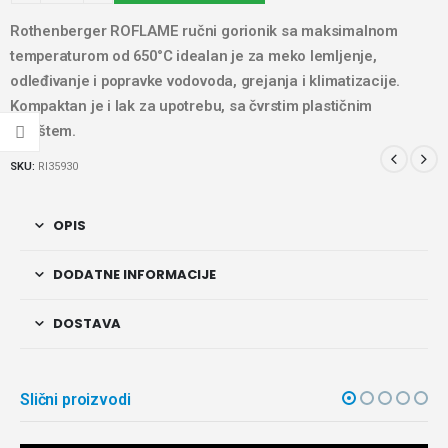
Rothenberger ROFLAME ručni gorionik sa maksimalnom
temperaturom od 650°C idealan je za meko lemljenje,
odleđivanje i popravke vodovoda, grejanja i klimatizacije.
Kompaktan je i lak za upotrebu, sa čvrstim plastičnim
kućištem.
SKU:
RI35930
OPIS
DODATNE INFORMACIJE
DOSTAVA
Slični proizvodi