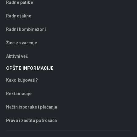
Radne patike
Radne jakne
Radni kombinezoni
Žice za varenje
Aktivni veš
OPŠTE INFORMACIJE
Kako kupovati?
Reklamacije
Način isporuke i plaćanja
Prava i zaštita potrošača