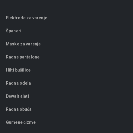
Elektrode za varenje
Španeri
Maske za varenje
Radne pantalone
Hilti bušilice
Radna odela
Dewalt alati
Radna obuća
Gumene čizme