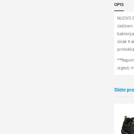
OPIS
NUOVO S
čeličnim 
bakterij
čičak tr
protivkli
**Napome
izgled, 
Slični pr