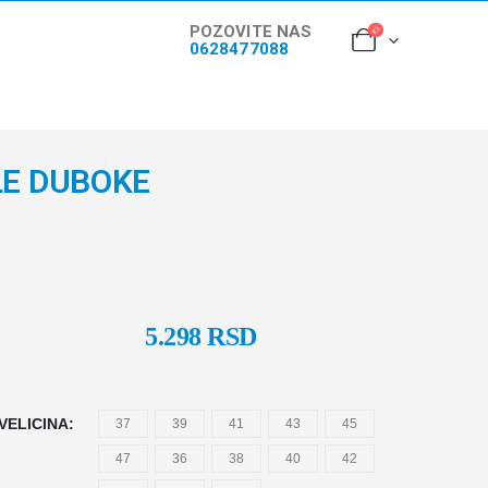
POZOVITE NAS
0628477088
LE DUBOKE
5.298
RSD
VELICINA
37
39
41
43
45
47
36
38
40
42