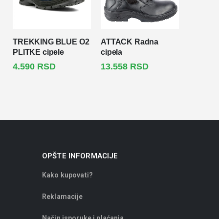
TREKKING BLUE O2
ATTACK Radna
PLITKE cipele
cipela
4.590
RSD
13.558
RSD
OPŠTE INFORMACIJE
Kako kupovati?
Reklamacije
Način isporuke i plaćanja