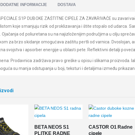
DODATNE INFORMACIJE
DOSTAVA
PECIALE S1P DUBOKE ZAŠTITNE CIPELE ZA ZAVARIVAČE su zavarivačke 
listom koje smanjuju rizik od proklizavanja i štite stopalo od udarca. Sa
a. Ojačanja od poliuretana su na najizloženijim područjima u cilju spre
akom za brzo skidanje omogućava zaštitu pertli od varnica. Dvoslojan, an
zna svojstva i apsorber energije u oblasti pete. Reflektivni detalji poveć
na: Prodavnica zadržava pravo greške u opisu i slikama proizvoda. Iak
moguća su manja odstupanja u boji, teksturi i detaljima između prikazani
oizvodi
BETA NEOS S1
CASTOR O1 Radne
PLITKE RADNE
cipele