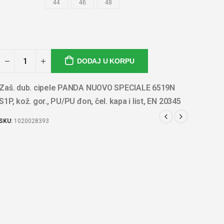
44
46
48
DODAJ U KORPU
Zaš. dub. cipele PANDA NUOVO SPECIALE 6519N
S1P, kož. gor., PU/PU đon, čel. kapa i list, EN 20345
SKU:
1020028393