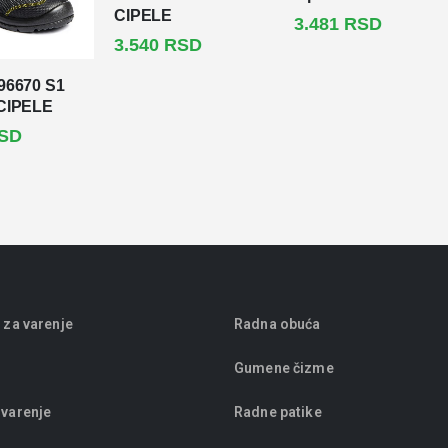
CIPELE
3.481
RSD
3.540
RSD
96670 S1
CIPELE
SD
 za varenje
Radna obuća
Gumene čizme
 varenje
Radne patike