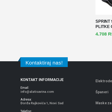
SPRINT 
PLITKE 
4.708
R
Kontaktiraj nas!
KONTAKT INFORMACIJE
Elektrode
Email:
info@alatisavina.com
Španeri
Adresa:
Maske za
Đorđa Rajkovića 1, Novi Sad
Telefon: