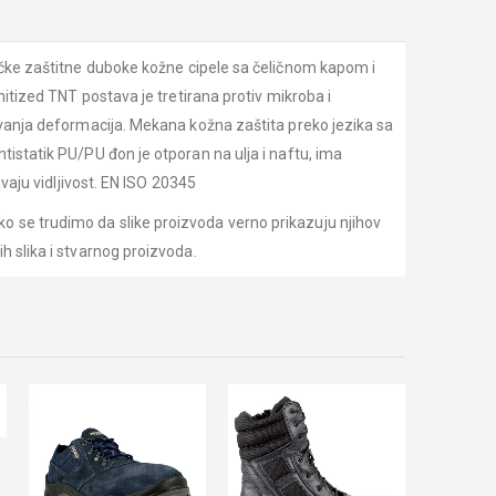
zaštitne duboke kožne cipele sa čeličnom kapom i
nitized TNT postava je tretirana protiv mikroba i
čavanja deformacija. Mekana kožna zaštita preko jezika sa
tistatik PU/PU đon je otporan na ulja i naftu, ima
avaju vidljivost. EN ISO 20345
o se trudimo da slike proizvoda verno prikazuju njihov
h slika i stvarnog proizvoda.