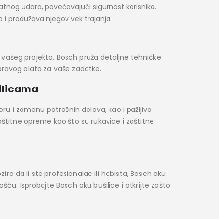
atnog udara, povećavajući sigurnost korisnika.
 i produžava njegov vek trajanja.
be vašeg projekta. Bosch pruža detaljne tehničke
r pravog alata za vaše zadatke.
šilicama
eru i zamenu potrošnih delova, kao i pažljivo
štitne opreme kao što su rukavice i zaštitne
ira da li ste profesionalac ili hobista, Bosch aku
ću. Isprobajte Bosch aku bušilice i otkrijte zašto