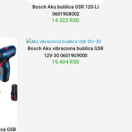
Bosch Aku bušilica GSR 120-LI
06019G8002
14.322
RSD
Bosch Aku vibraciona bušilica GSR
12V-30 06019G9000
19.404
RSD
ica GSB