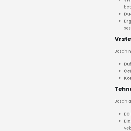
bet
Dug
Erg
sesi
Vrste
Bosch n
Buš
Ček
Ko
Tehno
Bosch ak
EC 
Ele
vek