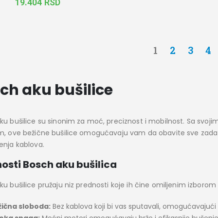
19.404
RSD
1
2
3
4
ch aku bušilice
ku bušilice su sinonim za moć, preciznost i mobilnost. Sa svo
m, ove bežične bušilice omogućavaju vam da obavite sve zadatk
enja kablova.
osti Bosch aku bušilica
ku bušilice pružaju niz prednosti koje ih čine omiljenim izboro
ična sloboda:
Bez kablova koji bi vas sputavali, omogućavajuć
soka snaga:
Moćni motori omogućavaju brže i efikasnije bušenje 