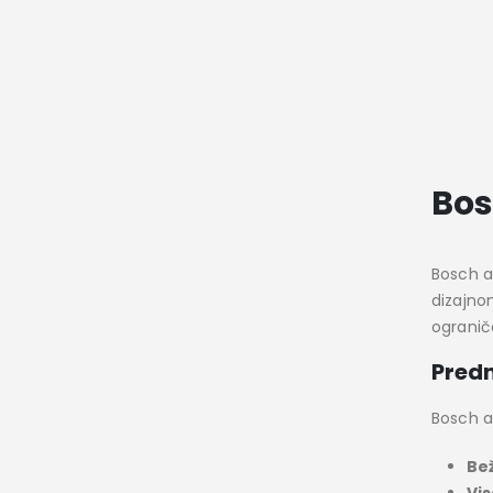
Bos
Bosch a
dizajno
ogranič
Predn
Bosch a
Bež
Vi