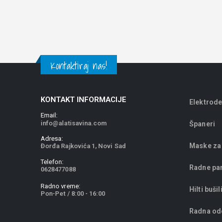
Kontaktiraj nas!
KONTAKT INFORMACIJE
Elektrode
Email:
info@alatisavina.com
Španeri
Adresa:
Maske za
Đorđa Rajkovića 1, Novi Sad
Telefon:
Radne pa
0628477088
Radno vreme:
Hilti bušil
Pon-Pet / 8:00 - 16:00
Radna od