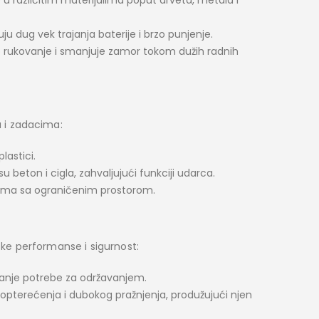
u dug vek trajanja baterije i brzo punjenje.
ukovanje i smanjuje zamor tokom dužih radnih
a i zadacima:
lastici.
beton i cigla, zahvaljujući funkciji udarca.
tima sa ograničenim prostorom.
ske performanse i sigurnost:
 manje potrebe za održavanjem.
reopterećenja i dubokog pražnjenja, produžujući njen