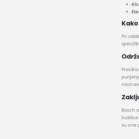
Kic
Ele
Kako 
Pri oda
specifik
Održa
Praviln
punjenj
naočare
Zakl
Bosch ak
bušilic
su one 