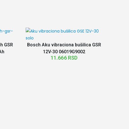
ch GSR
Bosch Aku vibraciona bušilica GSR
Ah
12V-30 06019G9002
11.666
RSD