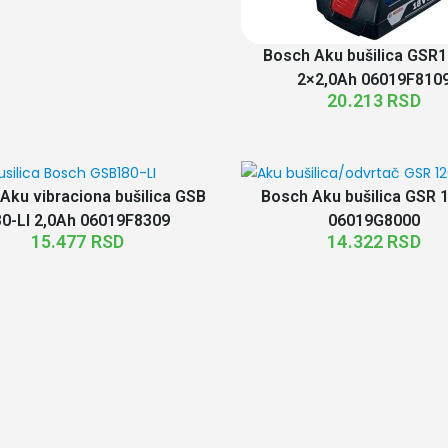
Bosch Aku bušilica GSR1
2×2,0Ah 06019F810
20.213
RSD
Aku vibraciona bušilica GSB
Bosch Aku bušilica GSR 1
80-LI 2,0Ah 06019F8309
06019G8000
15.477
RSD
14.322
RSD