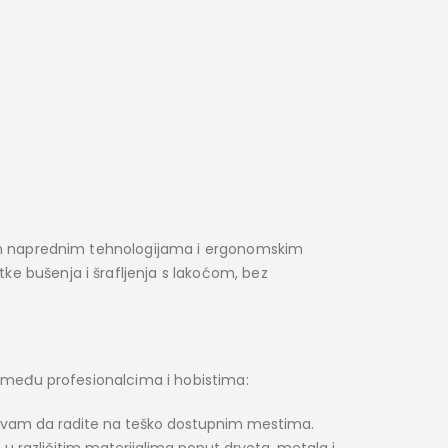
jim naprednim tehnologijama i ergonomskim
e bušenja i šrafljenja s lakoćom, bez
m među profesionalcima i hobistima:
i vam da radite na teško dostupnim mestima.
u različitim materijalima poput drveta, metala i