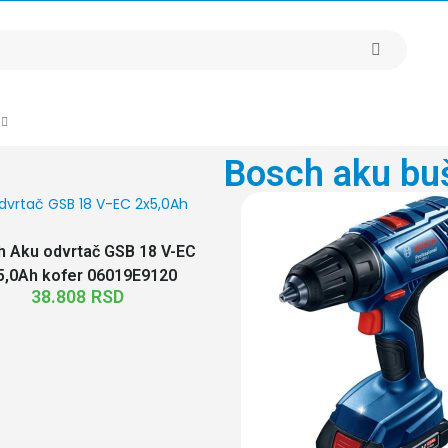
Bosch aku buš
 Aku odvrtač GSB 18 V-EC
5,0Ah kofer 06019E9120
38.808
RSD