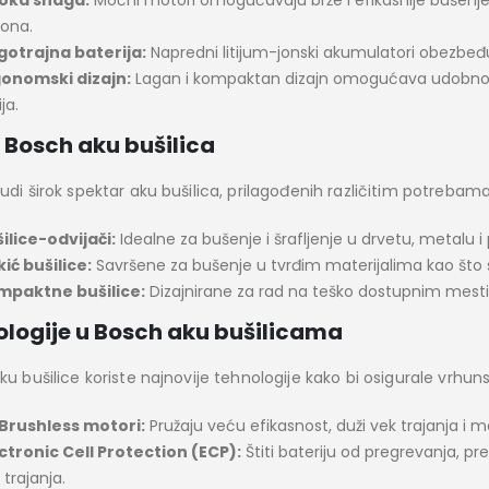
ona.
otrajna baterija:
Napredni litijum-jonski akumulatori obezbeđuj
onomski dizajn:
Lagan i kompaktan dizajn omogućava udobno r
ja.
 Bosch aku bušilica
udi širok spektar aku bušilica, prilagođenih različitim potrebam
ilice-odvijači:
Idealne za bušenje i šrafljenje u drvetu, metalu i p
ić bušilice:
Savršene za bušenje u tvrđim materijalima kao što su 
mpaktne bušilice:
Dizajnirane za rad na teško dostupnim mes
logije u Bosch aku bušilicama
u bušilice koriste najnovije tehnologije kako bi osigurale vrhun
Brushless motori:
Pružaju veću efikasnost, duži vek trajanja i
ctronic Cell Protection (ECP):
Štiti bateriju od pregrevanja, p
 trajanja.