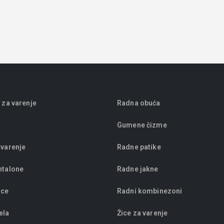
 za varenje
Radna obuća
Gumene čizme
 varenje
Radne patike
ntalone
Radne jakne
ice
Radni kombinezoni
ela
Žice za varenje