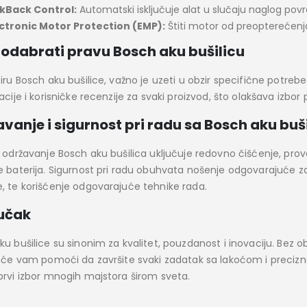
kBack Control:
Automatski isključuje alat u slučaju naglog povr
ctronic Motor Protection (EMP):
Štiti motor od preopterećenja
odabrati pravu Bosch aku bušilicu
biru Bosch aku bušilice, važno je uzeti u obzir specifične potre
acije i korisničke recenzije za svaki proizvod, što olakšava izbo
vanje i sigurnost pri radu sa Bosch aku bu
o održavanje Bosch aku bušilica uključuje redovno čišćenje, prov
e baterija. Sigurnost pri radu obuhvata nošenje odgovarajuće za
, te korišćenje odgovarajuće tehnike rada.
jučak
u bušilice su sinonim za kvalitet, pouzdanost i inovaciju. Bez obz
e će vam pomoći da završite svaki zadatak sa lakoćom i preciznoš
prvi izbor mnogih majstora širom sveta.