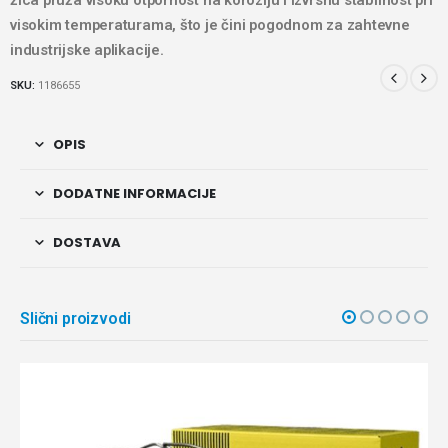
žica pruža visoku otpornost na koroziju i izvrsnu stabilnost pri
visokim temperaturama, što je čini pogodnom za zahtevne
industrijske aplikacije.
SKU:
1186655
OPIS
DODATNE INFORMACIJE
DOSTAVA
Slični proizvodi