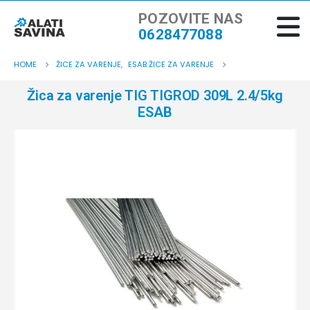
POZOVITE NAS
0628477088
HOME
ŽICE ZA VARENJE
,
ESAB ŽICE ZA VARENJE
Žica za varenje TIG TIGROD 309L 2.4/5kg
ESAB