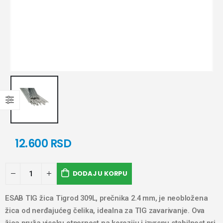
12.600
RSD
DODAJ U KORPU
ESAB TIG žica Tigrod 309L, prečnika 2.4 mm, je neobložena
žica od nerđajućeg čelika, idealna za TIG zavarivanje. Ova