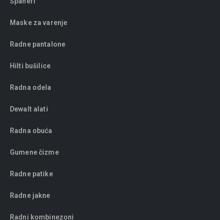
Španeri
Maske za varenje
Radne pantalone
Hilti bušilice
Radna odela
Dewalt alati
Radna obuća
Gumene čizme
Radne patike
Radne jakne
Radni kombinezoni