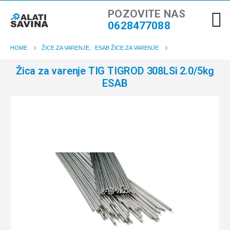
POZOVITE NAS
0628477088
HOME
ŽICE ZA VARENJE
,
ESAB ŽICE ZA VARENJE
Žica za varenje TIG TIGROD 308LSi 2.0/5kg
ESAB