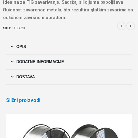
idealna za TIG zavarivanje. Sadržaj silicijuma poboljšava
fluidnost zavarenog metala, što rezultira glatkim zavarima sa
odličnom završnom obradom.
SKU:
1186620
OPIS
DODATNE INFORMACIJE
DOSTAVA
Slični proizvodi