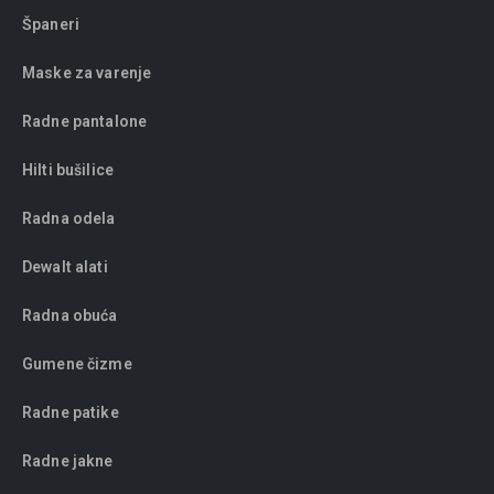
Španeri
Maske za varenje
Radne pantalone
Hilti bušilice
Radna odela
Dewalt alati
Radna obuća
Gumene čizme
Radne patike
Radne jakne