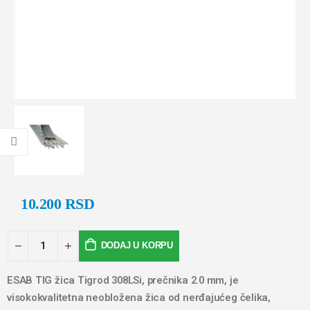
10.200
RSD
DODAJ U KORPU
ESAB TIG žica Tigrod 308LSi, prečnika 2.0 mm, je
visokokvalitetna neobložena žica od nerđajućeg čelika,