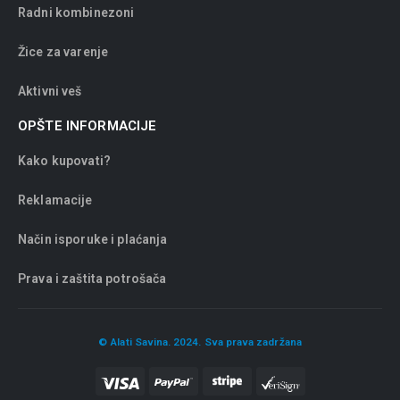
Radni kombinezoni
Žice za varenje
Aktivni veš
OPŠTE INFORMACIJE
Kako kupovati?
Reklamacije
Način isporuke i plaćanja
Prava i zaštita potrošača
© Alati Savina. 2024. Sva prava zadržana