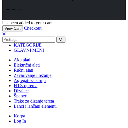
has been added to your cart.
Checkout
View Cart
KATEGORIJE
GLAVNI MENI
Aku alati
Električni alati
Ručni alati
Zavarivanje i rezanje
Agregati za struju
HTZ oprema
Dizalice
Španeri
Trake za dizanje tereta
Lanci i lančani elementi
Korpa
Log In