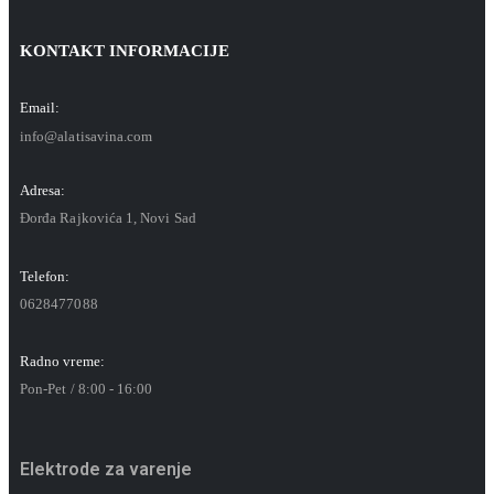
KONTAKT INFORMACIJE
Email:
info@alatisavina.com
Adresa:
Đorđa Rajkovića 1, Novi Sad
Telefon:
0628477088
Radno vreme:
Pon-Pet / 8:00 - 16:00
Elektrode za varenje