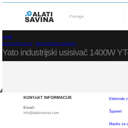
HOME
ELEKTRIČNI ALATI
,
INDUSTRIJSKI USISIVAČI
Yato industrijski usisivač 1400W Y
Kontaktiraj nas!
KONTAKT INFORMACIJE
Elektrode z
Email:
Španeri
info@alatisavina.com
Maske za 