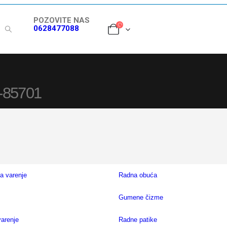
POZOVITE NAS
0628477088
T-85701
a varenje
Radna obuća
Gumene čizme
varenje
Radne patike