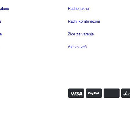
alone
Radne jakne
e
Radni kombinezoni
a
Žice za varenje
i
Aktivni veš