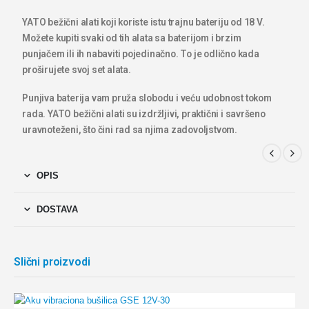
YATO bežični alati koji koriste istu trajnu bateriju od 18 V.
Možete kupiti svaki od tih alata sa baterijom i brzim
punjačem ili ih nabaviti pojedinačno. To je odlično kada
proširujete svoj set alata.
Punjiva baterija vam pruža slobodu i veću udobnost tokom
rada. YATO bežični alati su izdržljivi, praktični i savršeno
uravnoteženi, što čini rad sa njima zadovoljstvom.
OPIS
DOSTAVA
Slični proizvodi