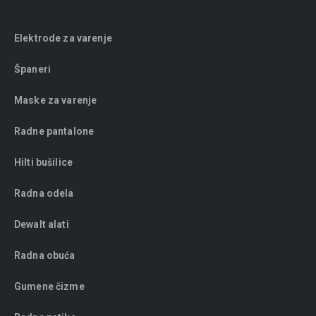
Elektrode za varenje
Španeri
Maske za varenje
Radne pantalone
Hilti bušilice
Radna odela
Dewalt alati
Radna obuća
Gumene čizme