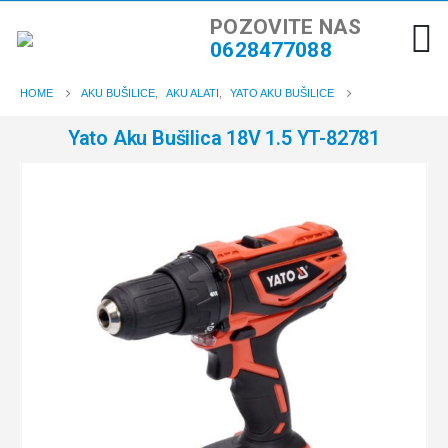
POZOVITE NAS
0628477088
HOME
AKU BUŠILICE
,
AKU ALATI
,
YATO AKU BUŠILICE
Yato Aku Bušilica 18V 1.5 YT-82781