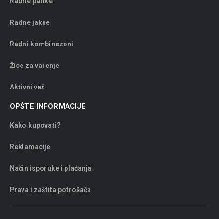
Radne patike
Radne jakne
Radni kombinezoni
Žice za varenje
Aktivni veš
OPŠTE INFORMACIJE
Kako kupovati?
Reklamacije
Način isporuke i plaćanja
Prava i zaštita potrošača