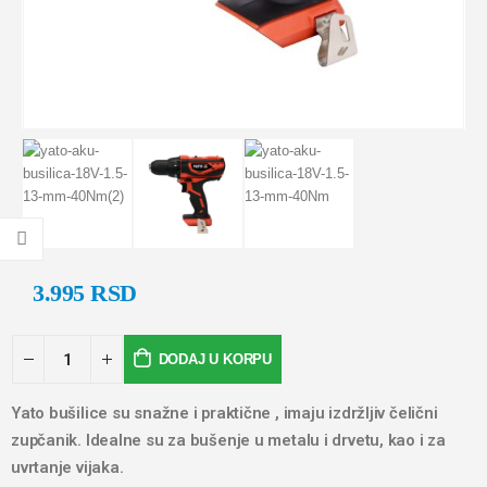
3.995
RSD
DODAJ U KORPU
Yato bušilice su snažne i praktične , imaju izdržljiv čelični
zupčanik. Idealne su za bušenje u metalu i drvetu, kao i za
uvrtanje vijaka.