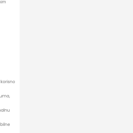
skim
 korisno
juma,
malnu
bilne