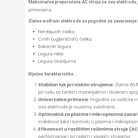
Maksimalna preporučena AC struja za ovu elektrodu 
primenama.
Zlatne wolfram elektrode su pogodne za zavarivanje
Nerđajućih čelika
Crnih (ugljeničnih) čelika
Bakarnih legura
Legura nikla
Legura titanijuma
Ključne karakteristike:
Stabilan luk pri niskim strujama:
Zlatna WL1
pri radu sa tankim materijalima i složenim spo
Univerzalna primena:
Pogodna za različite me
ova elektroda je izuzetno svestrana.
Optimalna za plazma i mikroplazma zavar
stabilnost luka i kontrolu u plazma i mikropl
Efikasnost u različitim režimima struje (A
performanse i pri niskim i visokim strujama.