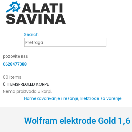
Search
pozovite nas
0628477088
0
0 items
0 ITEMS
PREGLED KORPE
Nema proizvoda u korpi.
Home
Zavarivanje i rezanje
,
Elektrode za varenje
Wolfram elektrode Gold 1,