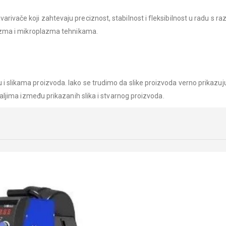
rivače koji zahtevaju preciznost, stabilnost i fleksibilnost u radu s raz
lazma i mikroplazma tehnikama.
 slikama proizvoda. Iako se trudimo da slike proizvoda verno prikazuju
taljima između prikazanih slika i stvarnog proizvoda.