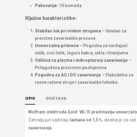
Pakovanje:
10 komada
Ključne karakteristike:
Stabilan luk pri niskim strujama
– Idealan za
precizne zavarivačke procese.
Univerzalna primena
– Pogodna za nerđajući
čelik, crni čelik, legure bakra, nikla i titanijuma.
Odlična za plazma i mikroplazma zavarivanje
–
Prilagođena preciznim postupcima.
Pogodna za AC i DC zavarivanje
– Fleksibilna za
razne režime struje i zavarivačke tehnike.
OPIS
DOSTAVA
Wolfram elektroda Gold WL15 predstavlja univerzalnu
Zahvaljujući sadržaju
lantana od 1,5%
, idealna je za ra
zavarivanja
.