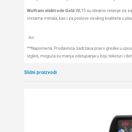
Wolfram elektrode Gold
WL15 su idealno rešenje za zava
vrstama metala, kao i za poslove visokog kvaliteta u p
4o
**Napomena: Prodavnica zadržava pravo greške u opisu i
izgled, moguća su manja odstupanja u boji, teksturi i de
Slični proizvodi