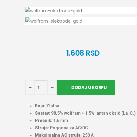
1.608
RSD
DODAJ U KORPU
Boja:
Zlatna
Sastav:
98,5% wolfram + 1,5% lantan oksid (La₂O₃)
Prečnik:
1,6 mm
Struja:
Pogodna za AC/DC
Maksimalna AC struja:
250 A