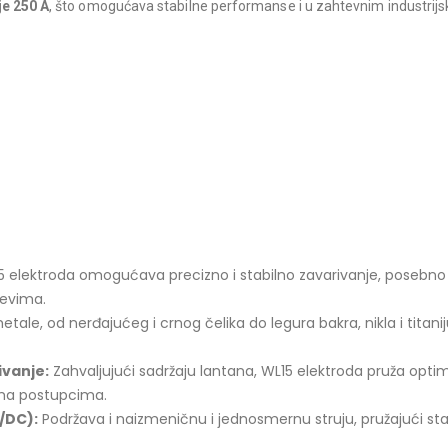
je 250 A
, što omogućava stabilne performanse i u zahtevnim industrij
:
5 elektroda omogućava precizno i stabilno zavarivanje, posebno
jevima.
tale, od nerđajućeg i crnog čelika do legura bakra, nikla i titani
ivanje:
Zahvaljujući sadržaju lantana, WL15 elektroda pruža opti
azma postupcima.
C/DC):
Podržava i naizmeničnu i jednosmernu struju, pružajući sta