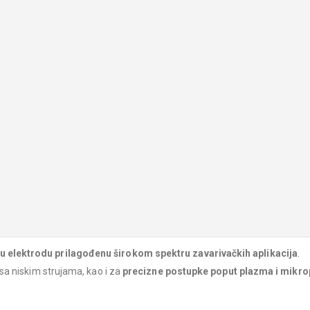
 elektrodu prilagođenu širokom spektru zavarivačkih aplikacija
.
d sa niskim strujama, kao i za
precizne postupke poput plazma i mikr