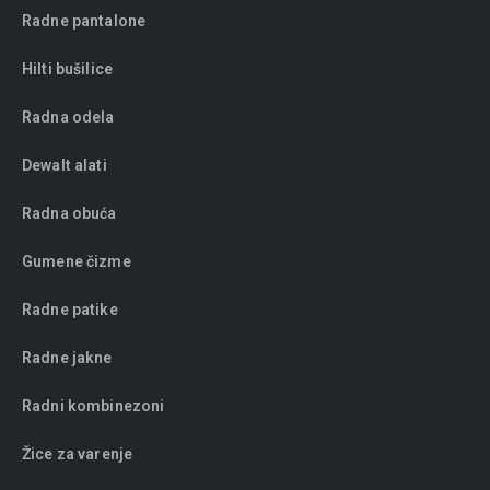
Radne pantalone
Hilti bušilice
Radna odela
Dewalt alati
Radna obuća
Gumene čizme
Radne patike
Radne jakne
Radni kombinezoni
Žice za varenje