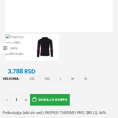
3.788
RSD
VELICINA
2XL
3XL
L
M
XL
DODAJ U KORPU
Potkošulja (akt.do.veš) PAYPER THERMO PRO 280 LS, 66%