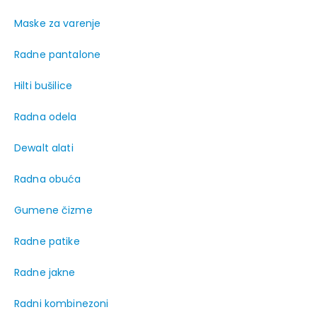
Maske za varenje
Radne pantalone
Hilti bušilice
Radna odela
Dewalt alati
Radna obuća
Gumene čizme
Radne patike
Radne jakne
Radni kombinezoni