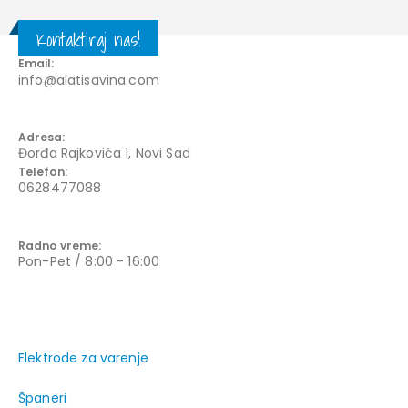
Kontaktiraj nas!
KONTAKT INFORMACIJE
Email:
info@alatisavina.com
Adresa:
Đorđa Rajkovića 1, Novi Sad
Telefon:
0628477088
Radno vreme:
Pon-Pet / 8:00 - 16:00
Elektrode za varenje
Španeri