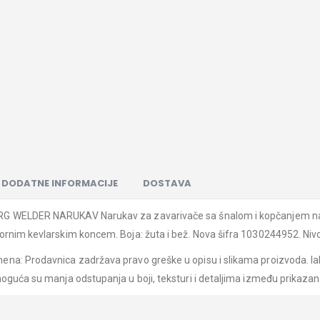
DODATNE INFORMACIJE
DOSTAVA
 WELDER NARUKAV Narukav za zavarivače sa šnalom i kopčanjem na l
ornim kevlarskim koncem. Boja: žuta i bež. Nova šifra 1030244952. Niv
na: Prodavnica zadržava pravo greške u opisu i slikama proizvoda. Iak
moguća su manja odstupanja u boji, teksturi i detaljima između prikazani