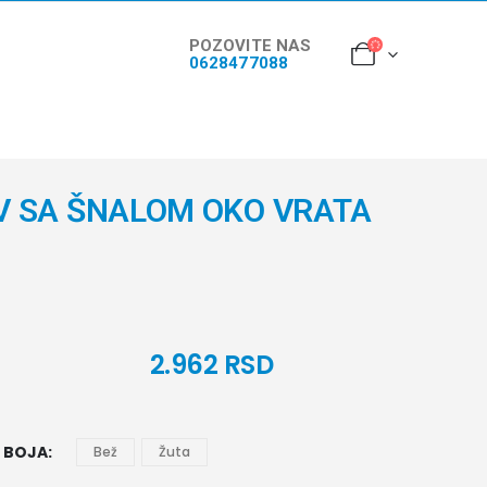
POZOVITE NAS
0628477088
 SA ŠNALOM OKO VRATA
2.962
RSD
BOJA
Bež
Žuta