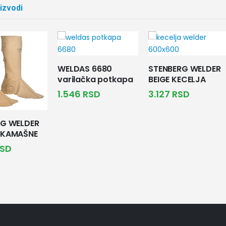
oizvodi
WELDAS 6680
STENBERG WELDER
varilačka potkapa
BEIGE KECELJA
1.546
RSD
3.127
RSD
RG WELDER
 KAMAŠNE
SD