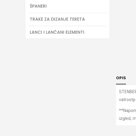
ŠPANERI
TRAKE ZA DIZANJE TERETA
LANCI I LANČANI ELEMENTI
OPIS
STENBERG
vatrootp
**Napome
izgled, 