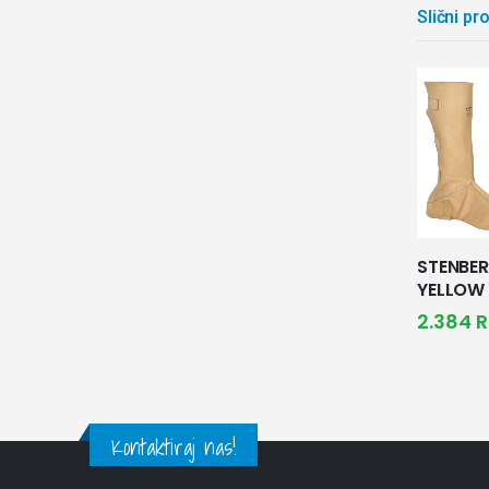
Slični pr
STENBE
YELLOW
2.384
R
Kontaktiraj nas!