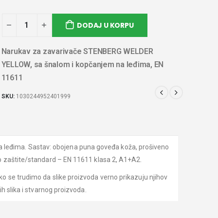
DODAJ U KORPU
Narukav za zavarivače STENBERG WELDER
YELLOW, sa šnalom i kopčanjem na leđima, EN
11611
SKU:
1030244952401999
eđima. Sastav: obojena puna goveđa koža, prošiveno
o zaštite/standard – EN 11611 klasa 2, A1+A2.
o se trudimo da slike proizvoda verno prikazuju njihov
h slika i stvarnog proizvoda.