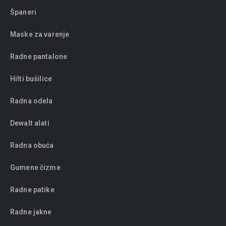
Španeri
Maske za varenje
Radne pantalone
Hilti bušilice
Radna odela
Dewalt alati
Radna obuća
Gumene čizme
Radne patike
Radne jakne