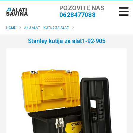
POZOVITE NAS
0628477088
HOME
AKU ALATI
,
KUTIJE ZA ALAT
Stanley kutija za alat1-92-905