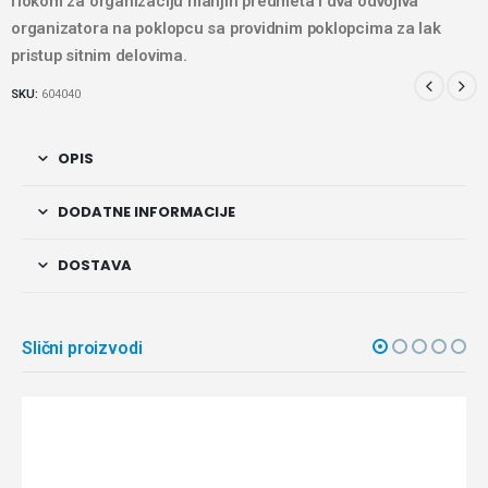
fiokom za organizaciju manjih predmeta i dva odvojiva
organizatora na poklopcu sa providnim poklopcima za lak
pristup sitnim delovima.
SKU:
604040
OPIS
DODATNE INFORMACIJE
DOSTAVA
Slični proizvodi