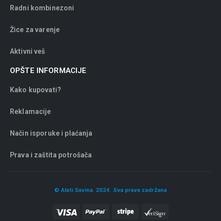
Radni kombinezoni
Žice za varenje
Aktivni veš
OPŠTE INFORMACIJE
Kako kupovati?
Reklamacije
Način isporuke i plaćanja
Prava i zaštita potrošača
© Alati Savina. 2024. Sva prava zadržana