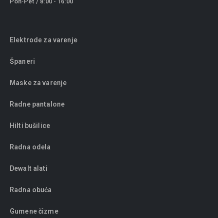
Pon-Pet / 8:00 - 16:00
Elektrode za varenje
Španeri
Maske za varenje
Radne pantalone
Hilti bušilice
Radna odela
Dewalt alati
Radna obuća
Gumene čizme