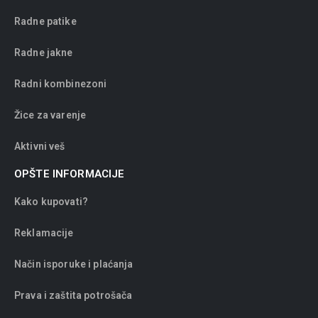
Radne patike
Radne jakne
Radni kombinezoni
Žice za varenje
Aktivni veš
OPŠTE INFORMACIJE
Kako kupovati?
Reklamacije
Način isporuke i plaćanja
Prava i zaštita potrošača