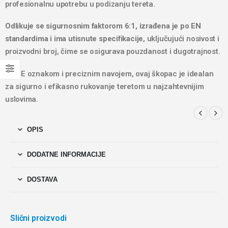
profesionalnu upotrebu u podizanju tereta.
Odlikuje se sigurnosnim faktorom 6:1, izrađena je po EN
standardima i ima utisnute specifikacije
, uključujući nosivost i
proizvodni broj, čime se osigurava pouzdanost i dugotrajnost.
Sa CE oznakom i preciznim navojem, ovaj škopac je idealan
za sigurno i efikasno rukovanje teretom u najzahtevnijim
uslovima.
OPIS
DODATNE INFORMACIJE
DOSTAVA
Slični proizvodi