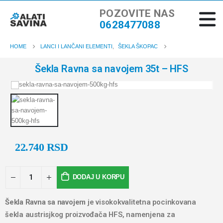
POZOVITE NAS
0628477088
HOME
LANCI I LANČANI ELEMENTI
,
ŠEKLA ŠKOPAC
Šekla Ravna sa navojem 35t – HFS
22.740
RSD
DODAJ U KORPU
Šekla Ravna sa navojem
je visokokvalitetna pocinkovana
šekla austrisjkog proizvođača HFS, namenjena za