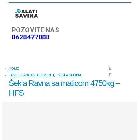
POZOVITE NAS
0628477088
HOME
LANCI I LANČANI ELEMENTI
,
ŠEKLA ŠKOPAC
Šekla Ravna sa maticom 4750kg –
HFS