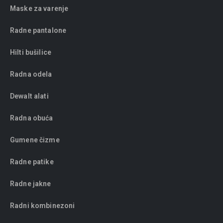
Maske za varenje
Radne pantalone
Hilti bušilice
Radna odela
Dewalt alati
Radna obuća
Gumene čizme
Radne patike
Radne jakne
Radni kombinezoni