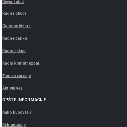
Dewalt alati
Radna obuća
Gumene čizme
Radne patike
Radne jakne
Radni kombinezoni
Žice za varenje
Aktivni veš
OPŠTE INFORMACIJE
Kako kupovati?
Reklamacije