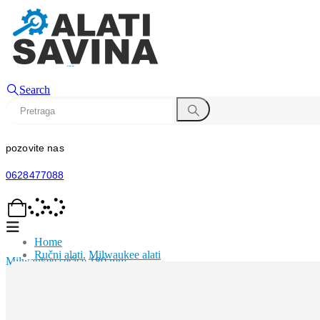
Search
pozovite nas
0628477088
Home
Ručni alati
,
Milwaukee alati
Milwaukee sečice 180 mm