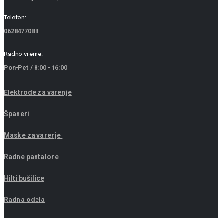
Telefon:
0628477088
Radno vreme:
Pon-Pet / 8:00 - 16:00
Elektrode za varenje
Španeri
Maske za varenje
Radne pantalone
Hilti bušilice
Radna odela