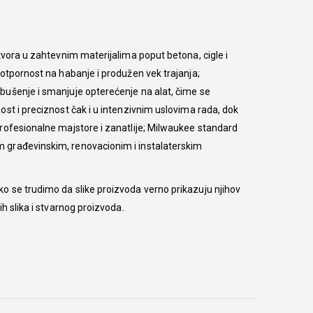
tvora u zahtevnim materijalima poput betona, cigle i
otpornost na habanje i produžen vek trajanja;
bušenje i smanjuje opterećenje na alat, čime se
st i preciznost čak i u intenzivnim uslovima rada, dok
rofesionalne majstore i zanatlije; Milwaukee standard
 građevinskim, renovacionim i instalaterskim
o se trudimo da slike proizvoda verno prikazuju njihov
h slika i stvarnog proizvoda.