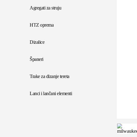
Agregati za struju
HTZ oprema
Dizalice
Španeri
Trake za dizanje tereta
Lanci i lančani elementi