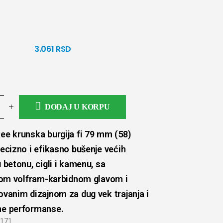
3.061
RSD
DODAJ U KORPU
ee krunska burgija fi 79 mm (58)
ecizno i efikasno bušenje većih
 betonu, cigli i kamenu, sa
ivom volfram-karbidnom glavom i
ovanim dizajnom za dug vek trajanja i
e performanse.
171