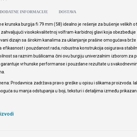
DODATNE INFORMACIJE
DOSTAVA
e krunska burgija fi 79 mm (58) idealno je rešenje za bušenje velikih o
zahvaljujući visokokvalitetnoj volfram-karbidnoj glavi koja obezbeđuje 
vani dizajn sa širokim kanalima za uklanjanje prašine omogućava brže 
 efikasnost i pouzdanost rada; robustna konstrukcija osigurava stabilno
ilnost sa raznim bušilicama čini ovu burgiju univerzalnim izborom za p
a garantuje vrhunske performanse i pouzdane rezultate u svakodnevnim
ma.
na: Prodavnica zadržava pravo greške u opisu i slikama proizvoda. Iak
moguća su manja odstupanja u boji, teksturi i detaljima između prikazani
oizvodi