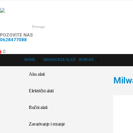
POZOVITE NAS
0628477088
HOME
MILWAUKEE ALATI
,
BURGIJE
Aku alati
Milw
Električni alati
Ručni alati
Zavarivanje i rezanje