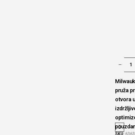
Milwauk
pruža pr
otvora u
izdržlj
optimiz
pouzdan
SKU:
6363