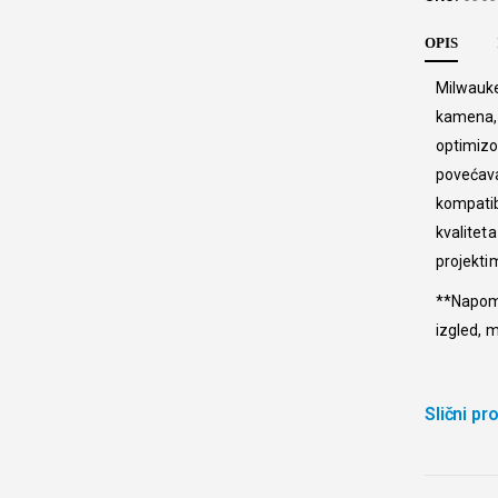
OPIS
Milwauke
kamena, 
optimizo
povećava
kompatib
kvalitet
projekti
**Napome
izgled, 
Slični pr