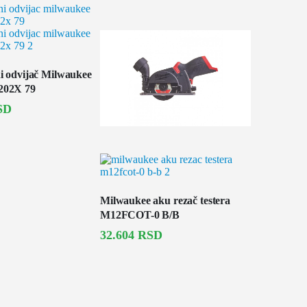
i odvijač Milwaukee
202X 79
SD
Milwaukee b
vibraciona1
Milwaukee aku rezač testera
36.960
RS
M12FCOT-0 B/B
32.604
RSD