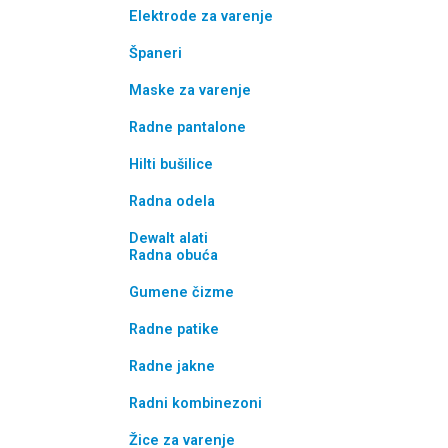
Elektrode za varenje
Španeri
Maske za varenje
Radne pantalone
Hilti bušilice
Radna odela
Dewalt alati
Radna obuća
Gumene čizme
Radne patike
Radne jakne
Radni kombinezoni
Žice za varenje