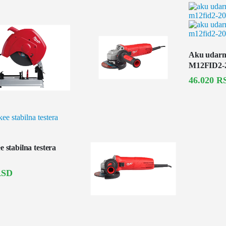
Aku udarn
M12FID2-
46.020
R
 stabilna testera
RSD