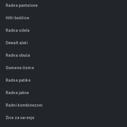
Radne pantalone
Hilti bušilice
Radna odela
Dewalt alati
Radna obuća
Gumene čizme
Radne patike
Radne jakne
Radni kombinezoni
Žice za varenje