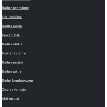
Radne pantalone
Hilti bušilice
Radna odela
Dewalt alati
Radna obuća
Gumene čizme
Radne patike
Radne jakne
Radni kombinezoni
Žice za varenje
Aktivni veš