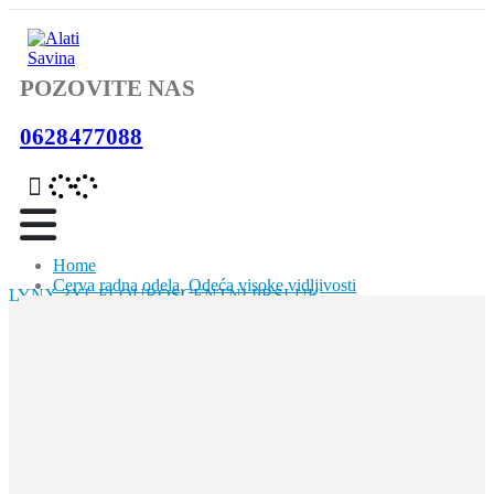
POZOVITE NAS
0628477088
Home
Cerva radna odela
,
Odeća visoke vidljivosti
LYNX 3XL FLOUROSCENTNI PRSLUK