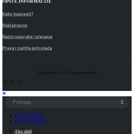
OPŠTE INFORMACIJE
Kako kupovati?
Reklamacije
Način isporuke i plaćanja
Prava i zaštita potrošača
© Alati Savina. 2024. Sva prava zadržana
KATEGORIJE
GLAVNI MENI
Aku alati