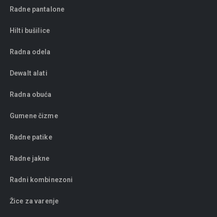
Radne pantalone
Hilti bušilice
Radna odela
Dewalt alati
Radna obuća
Gumene čizme
Radne patike
Radne jakne
Radni kombinezoni
Žice za varenje