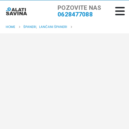
POZOVITE NAS
0628477088
HOME
ŠPANERI
,
LANČANI ŠPANERI