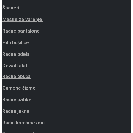
Španeri
Maske za varenje
Radne pantalone
Hilti bušilice
Radna odela
Dewalt alati
Radna obuća
Gumene čizme
Radne patike
Radne jakne
Radni kombinezoni