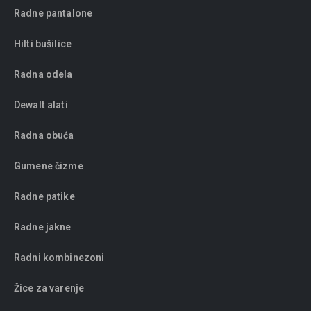
Radne pantalone
Hilti bušilice
Radna odela
Dewalt alati
Radna obuća
Gumene čizme
Radne patike
Radne jakne
Radni kombinezoni
Žice za varenje