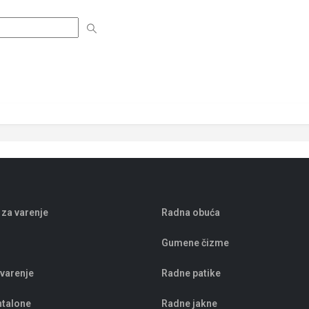
 za varenje
Radna obuća
Gumene čizme
 varenje
Radne patike
ntalone
Radne jakne