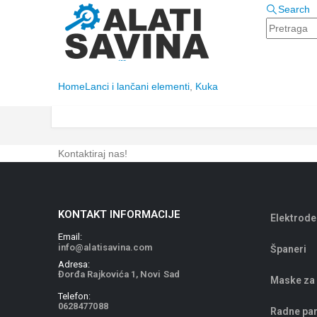
Search
Home
Lanci i lančani elementi
,
Kuka
Kontaktiraj nas!
KONTAKT INFORMACIJE
Elektrode
Email:
info@alatisavina.com
Španeri
Adresa:
Đorđa Rajkovića 1, Novi Sad
Maske za
Telefon:
0628477088
Radne pa