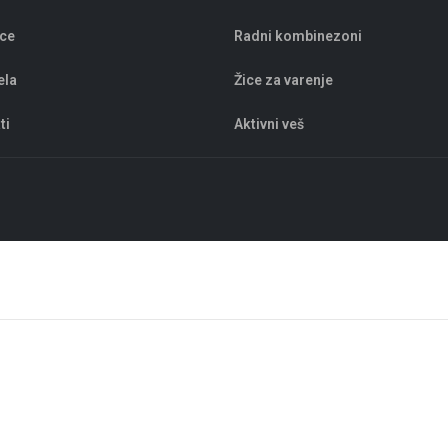
ice
Radni kombinezoni
ela
Žice za varenje
ti
Aktivni veš