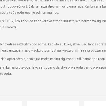
i građevinskim radovima, namenjen za bezbedno i efikasno podizanje i pr
jivost i dugovečnost, čak i u najzahtjevnijim uslovima rada. Kalibrisane 
ri puta veće opterećenje od nominalnog.
 818-2, što znači da zadovoljava stroge industrijske norme za sigurnos
e i koroziju.
ati sa različitim dodacima, kao što su kuke, skraćivači lanca i prstenovi
i galvanizaciji, imaju visoku otpornost na koroziju, čime se produžava nj
mičkih opterećenja, pružajući maksimalnu sigurnost i efikasnost pri radu​
slikama proizvoda. Iako se trudimo da slike proizvoda verno prikazuju
roizvoda.