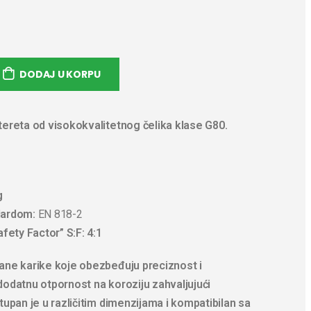
DODAJ U KORPU
tereta od visokokvalitetnog čelika klase G80.
g
dardom:
EN 818-2
afety Factor” S:F: 4:1
ane karike koje obezbeđuju preciznost i
dodatnu otpornost na koroziju zahvaljujući
tupan je u različitim dimenzijama i kompatibilan sa