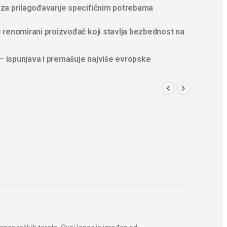
za prilagođavanje specifičnim potrebama​
 renomirani proizvođač koji stavlja bezbednost na
 – ispunjava i premašuje najviše evropske