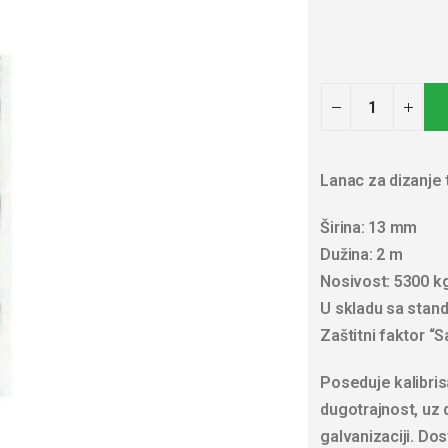
Lanac za dizanje 
Širina: 13 mm
Dužina: 2 m
Nosivost: 5300 k
U skladu sa stan
Zaštitni faktor “S
Poseduje kalibris
dugotrajnost, uz 
galvanizaciji. Dos