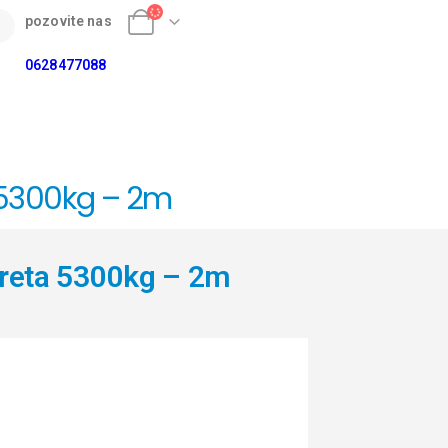
pozovite nas
0628477088
a 5300kg – 2m
ereta 5300kg – 2m