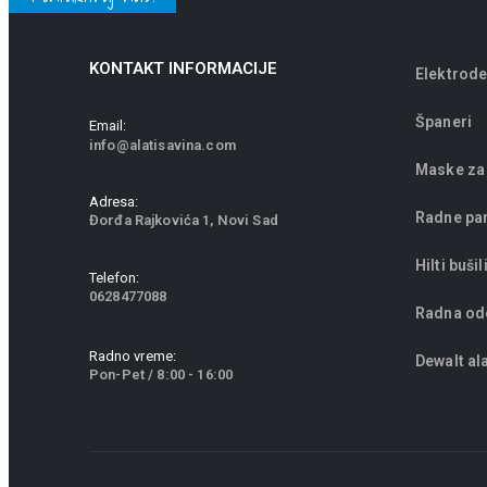
KONTAKT INFORMACIJE
Elektrode
Španeri
Email:
info@alatisavina.com
Maske za
Adresa:
Radne pa
Đorđa Rajkovića 1, Novi Sad
Hilti bušil
Telefon:
0628477088
Radna od
Radno vreme:
Dewalt ala
Pon-Pet / 8:00 - 16:00