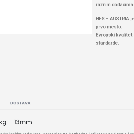
raznim dodacima 
HFS – AUSTRIA je
prvo mesto.
Evropski kvalitet
standarde.
DOSTAVA
00kg – 13mm