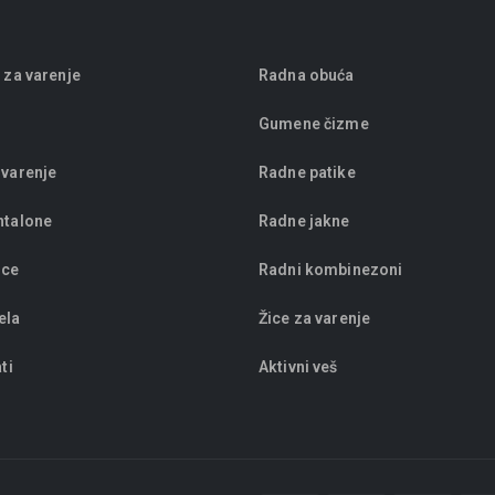
 za varenje
Radna obuća
Gumene čizme
 varenje
Radne patike
ntalone
Radne jakne
ice
Radni kombinezoni
ela
Žice za varenje
ti
Aktivni veš