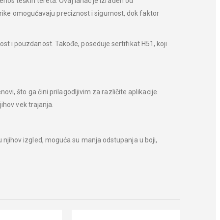
enos teških tereta. Ovaj lanac je izrađen od
karike omogućavaju preciznost i sigurnost, dok faktor
t i pouzdanost. Takođe, poseduje sertifikat H51, koji
, što ga čini prilagodljivim za različite aplikacije.
ihov vek trajanja.
 njihov izgled, moguća su manja odstupanja u boji,