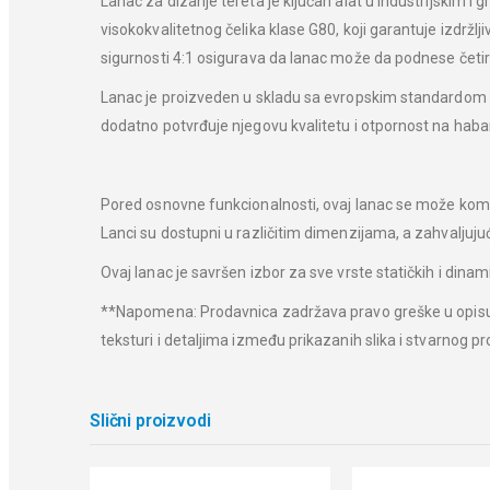
Lanac za dizanje tereta je ključan alat u industrijskim 
visokokvalitetnog čelika klase G80, koji garantuje izdržl
sigurnosti 4:1 osigurava da lanac može da podnese četi
Lanac je proizveden u skladu sa evropskim standardom EN
dodatno potvrđuje njegovu kvalitetu i otpornost na habanj
Pored osnovne funkcionalnosti, ovaj lanac se može kombinov
Lanci su dostupni u različitim dimenzijama, a zahvaljujuć
Ovaj lanac je savršen izbor za sve vrste statičkih i dina
**Napomena: Prodavnica zadržava pravo greške u opisu i 
teksturi i detaljima između prikazanih slika i stvarnog p
Slični proizvodi