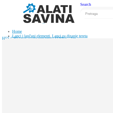
Search
Home
Lanci i lančani elementi
,
Lanci za dizanje tereta
HFS G80 lanac za dizanje tereta 3150kg – 1m