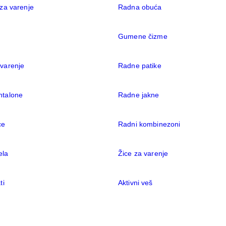
 za varenje
Radna obuća
Gumene čizme
 varenje
Radne patike
ntalone
Radne jakne
ce
Radni kombinezoni
ela
Žice za varenje
ti
Aktivni veš