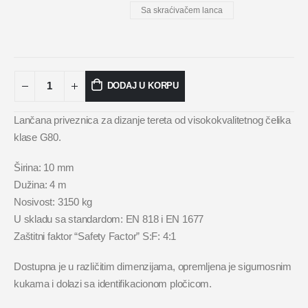
Sa skraćivačem lanca
DODAJ U KORPU
Lančana priveznica za dizanje tereta od visokokvalitetnog čelika
klase G80.
Širina: 10 mm
Dužina: 4 m
Nosivost: 3150 kg
U skladu sa standardom: EN 818 i EN 1677
Zaštitni faktor “Safety Factor” S:F: 4:1
Dostupna je u različitim dimenzijama, opremljena je sigurnosnim
kukama i dolazi sa identifikacionom pločicom.