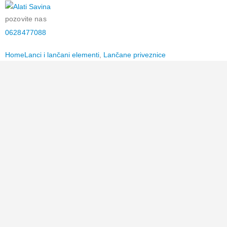
pozovite nas
0628477088
Home
Lanci i lančani elementi
,
Lančane priveznice