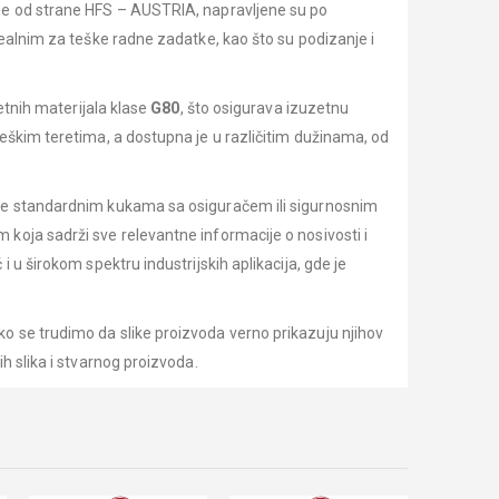
ene od strane HFS – AUSTRIA, napravljene su po
dealnim za teške radne zadatke, kao što su podizanje i
tetnih materijala klase
G80
, što osigurava izuzetnu
eškim teretima, a dostupna je u različitim dužinama, od
ene standardnim kukama sa osiguračem ili sigurnosnim
koja sadrži sve relevantne informacije o nosivosti i
 u širokom spektru industrijskih aplikacija, gde je
o se trudimo da slike proizvoda verno prikazuju njihov
h slika i stvarnog proizvoda.