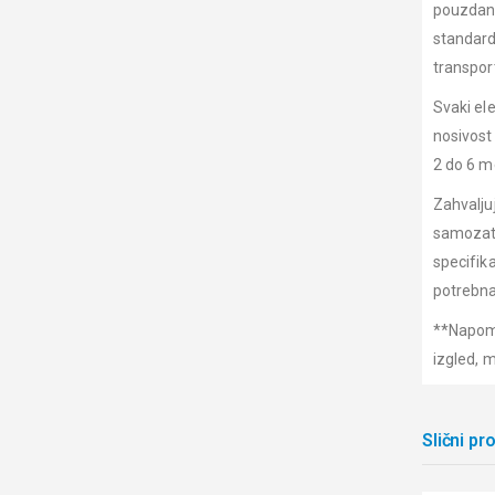
pouzdano
standard
transport
Svaki ele
nosivost
2 do 6 me
Zahvalju
samozatv
specifika
potrebna
**Napome
izgled, 
Slični pr