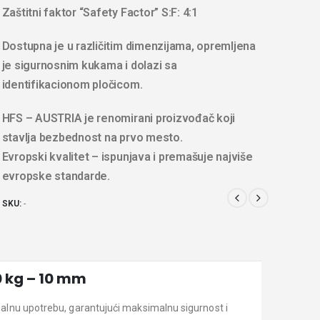
Zaštitni faktor “Safety Factor” S:F: 4:1
Dostupna je u različitim dimenzijama, opremljena
je sigurnosnim kukama i dolazi sa
identifikacionom pločicom.
HFS – AUSTRIA je renomirani proizvođač koji
stavlja bezbednost na prvo mesto.
Evropski kvalitet – ispunjava i premašuje najviše
evropske standarde.
SKU:
-
0 kg – 10 mm
nalnu upotrebu, garantujući maksimalnu sigurnost i