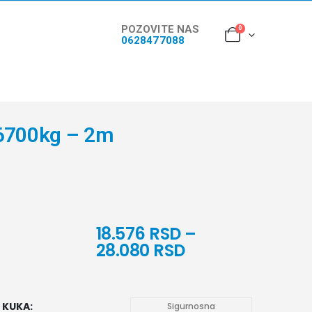
POZOVITE NAS
0
0628477088
 6700kg – 2m
18.576
RSD
–
28.080
RSD
KUKA
Sigurnosna