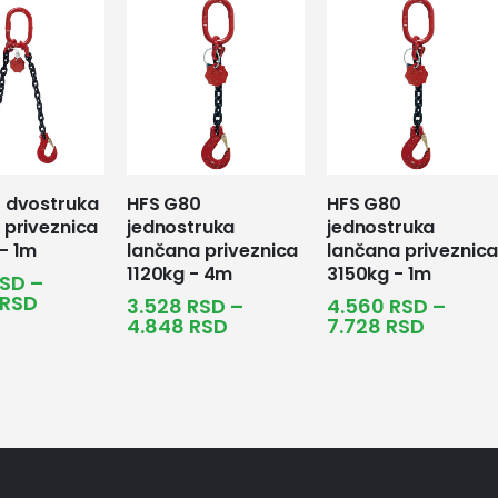
 dvostruka
HFS G80
HFS G80
 priveznica
jednostruka
jednostruka
- 1m
lančana priveznica
lančana priveznic
1120kg - 4m
3150kg - 1m
SD
–
RSD
3.528
RSD
–
4.560
RSD
–
4.848
RSD
7.728
RSD