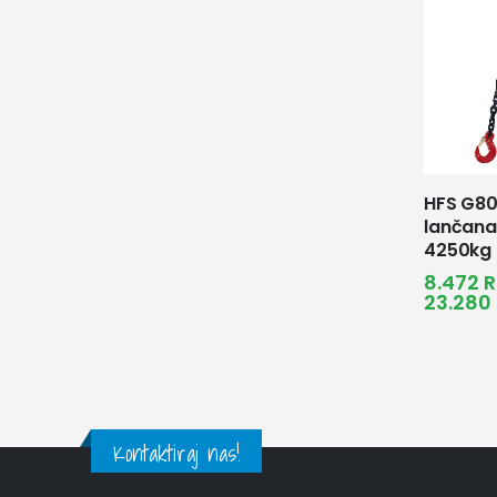
HFS G80
lančana
4250kg 
8.472
R
23.280
Kontaktiraj nas!