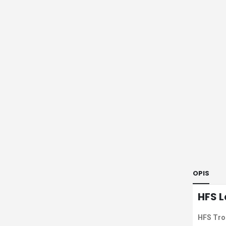
OPIS
HFS L
HFS Tro