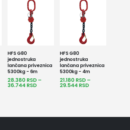
HFS G80
HFS G80
jednostruka
jednostruka
a
lančana priveznica
lančana priveznica
5300kg - 6m
5300kg - 4m
28.380
RSD
–
21.180
RSD
–
36.744
RSD
29.544
RSD