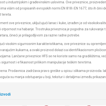
st u industrijskim i građevinskim uslovima. Ove priveznice, proizved
ima višim od propisanih evropskih normi EN 818 i EN 1677, što ih čini i
 tereta.
ment ove priveznice, uključujući lanac i kuke, izrađen je od visokokvali
 i otpornost na habanje. Trostruka priveznica je pogodna za rukovanje t
tara, čineći je prilagodljivom za razne radne potrebe​.
jući visokim sigurnosnim karakteristikama, ove priveznice su opremlj
arajućim kukama, a svaki proizvod dolazi sa identifikacionom pločicom 
cijama. Lančane priveznice HFS se ne koriste samo na gradilištima, već i
 sigurnost i efikasnost prilikom manipulacije teškim teretima.
na: Prodavnica zadržava pravo greške u opisu i slikama proizvoda. Iak
moguća su manja odstupanja u boji, teksturi i detaljima između prikazani
oizvodi