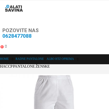
POZOVITE NAS
0628477088
0
HOME
RADNE PANTALONE
,
ALBO HTZ OPREMA
HACCP PANTALONE ŽENSKE