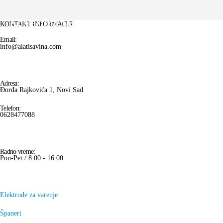
Kontaktiraj nas!
KONTAKT INFORMACIJE
Email:
info@alatisavina.com
Adresa:
Đorđa Rajkovića 1, Novi Sad
Telefon:
0628477088
Radno vreme:
Pon-Pet / 8:00 - 16:00
Elektrode za varenje
Španeri