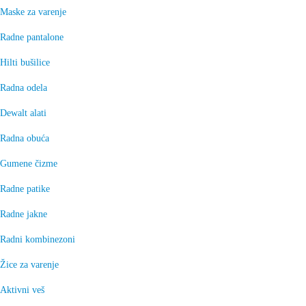
Maske za varenje
Radne pantalone
Hilti bušilice
Radna odela
Dewalt alati
Radna obuća
Gumene čizme
Radne patike
Radne jakne
Radni kombinezoni
Žice za varenje
Aktivni veš