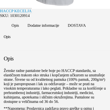
HACCP KECELJA
SKU:
1030120914
Opis
Dodatne informacije
DOSTAVA
Opis
Opis
Ženske radne pantalone bele boje po HACCP standardu, sa
elastičnom trakom oko struka i kopčanjem učkurom sa unutrašnje
strane. Šivene su od kvalitetnog pamuka (100% pamuk, 200g/m²)
koji je paropropusan i lak za održavanje – može se prati na
visokim temperaturama i lako peglati. Prikladne su za korišćenje u
prehrambenoj industriji, farmaceutskoj industriji, medicini,
kuhinjama, apotekama i sličnim okruženjima. Pantalone su
dostupne u veličinama od 36 do 56.
**Napomena: Prodavnica zadržava pravo greške u opisu i