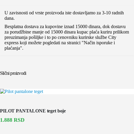
U zavisnosti od vrste proizvoda iste dostavljamo za 3-10 radnih
dana.
Besplatna dostava za kupovine iznad 15000 dinara, dok dostavu
za porudžbine manje od 15000 dinara kupac plaća kuriru prilikom
preuzimanja pošiljke i to po cenovniku kurirske službe City
express koji možete pogledati na stranici "Način isporuke i
plaćanja".
Slični proizvodi
PILOT PANTALONE teget boje
1.888
RSD