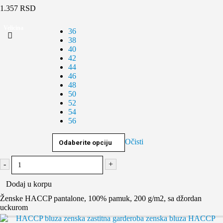
1.357
RSD
Velicina
36
38
40
42
44
46
48
50
52
54
56
Očisti
-
+
Dodaj u korpu
Ženske HACCP pantalone, 100% pamuk, 200 g/m2, sa džordan
uckurom