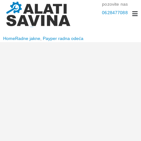
pozovite nas
0628477088
Home
Radne jakne
,
Payper radna odeća