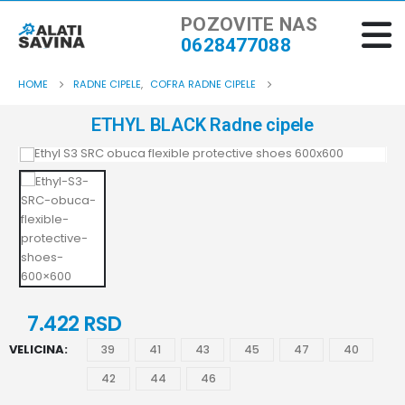
POZOVITE NAS
0628477088
HOME
RADNE CIPELE
,
COFRA RADNE CIPELE
ETHYL BLACK Radne cipele
7.422
RSD
VELICINA
39
41
43
45
47
40
42
44
46