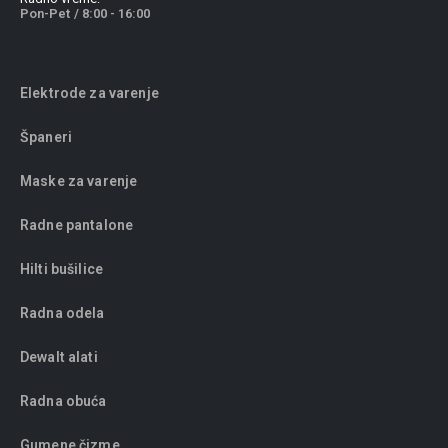
Pon-Pet / 8:00 - 16:00
Elektrode za varenje
Španeri
Maske za varenje
Radne pantalone
Hilti bušilice
Radna odela
Dewalt alati
Radna obuća
Gumene čizme