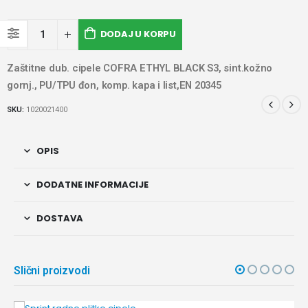
DODAJ U KORPU
Zaštitne dub. cipele COFRA ETHYL BLACK S3, sint.kožno
gornj., PU/TPU đon, komp. kapa i list,EN 20345
SKU:
1020021400
OPIS
DODATNE INFORMACIJE
DOSTAVA
Slični proizvodi