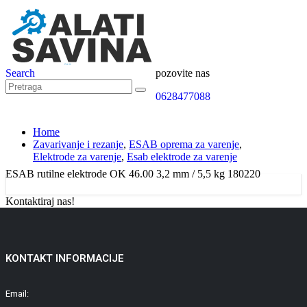
Search
pozovite nas
0628477088
Home
Zavarivanje i rezanje
,
ESAB oprema za varenje
,
Elektrode za varenje
,
Esab elektrode za varenje
ESAB rutilne elektrode OK 46.00 3,2 mm / 5,5 kg 180220
Kontaktiraj nas!
KONTAKT INFORMACIJE
Email: