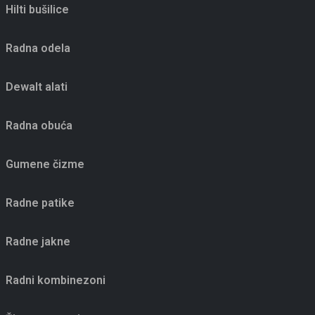
Hilti bušilice
Radna odela
Dewalt alati
Radna obuća
Gumene čizme
Radne patike
Radne jakne
Radni kombinezoni