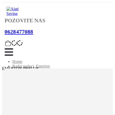
POZOVITE NAS
0628477088
Home
Radni prsluci
,
Emerton
EMERTON PRSLUK