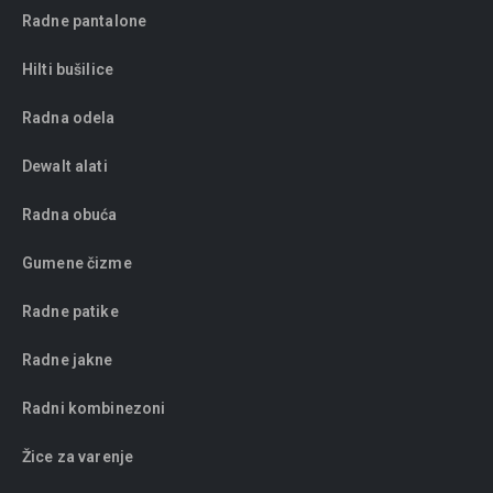
Radne pantalone
Hilti bušilice
Radna odela
Dewalt alati
Radna obuća
Gumene čizme
Radne patike
Radne jakne
Radni kombinezoni
Žice za varenje