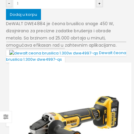
-
+
Dodaj u korpu
DeWALT DWE4884 je čeona brusilica snage 450 W,
dizajnirana za precizne zadatke brušenja i obrade
metala. Sa brzinom od 25.000 obrtaja u minuti,
omogućava efikasan rad u zahtevnim aplikacijama.
Dewalt čeona
brusilica 1.300w dwe4997-qs