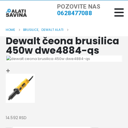
POZOVITE NAS
0628477088
HOME
BRUSILICE
,
DEWALT ALATI
Dewalt čeona brusilica
450w dwe4884-qs
14.592
RSD