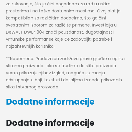
za rukovanje, što je čini pogodnom za rad u uskim
prostorima i na teško dostupnim mestima. Ovaj alat je
kompatibilan sa različitim dodacima, što ga čini
svestranim izborom za različite primene. Investicija u
DeWALT DWE4884 znači pouzdanost, dugotrajnost i
vrhunske performanse koje će zadovoljiti potrebe i
najzahtevnijih korisnika.
**Napomena: Prodavnica zadržava pravo greške u opisu i
slikama proizvoda. Iako se trudimo da slike proizvoda
verno prikazuju njihov izgled, moguća su manja
odstupanja u boji, teksturi i detaljima između prikazanih
slika i stvarnog proizvoda.
Dodatne informacije
Dodatne informacije