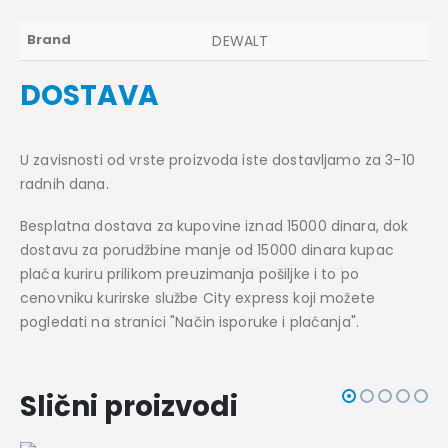
Brand
DEWALT
DOSTAVA
U zavisnosti od vrste proizvoda iste dostavljamo za 3-10
radnih dana.
Besplatna dostava za kupovine iznad 15000 dinara, dok
dostavu za porudžbine manje od 15000 dinara kupac
plaća kuriru prilikom preuzimanja pošiljke i to po
cenovniku kurirske službe City express koji možete
pogledati na stranici "Način isporuke i plaćanja".
Slični proizvodi