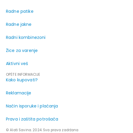
Radne patike
Radne jakne
Radni kombinezoni
Žice za varenje
Aktivni veš
OPŠTE INFORMACIJE
Kako kupovati?
Reklamacije
Način isporuke i plaćanja
Prava i zaštita potrošača
© Alati Savina. 2024. Sva prava zadržana