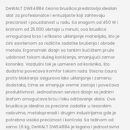
DeWALT DWE4884 čeona brusilica predstavlja idealan
alat za profesionalce i entuzijaste koji zahtevaju
preciznost i pouzdanost u radu. Sa snagom od 450 W i
brzinom od 25.000 obrtaja u minuti, ova brusilica
omogućava brzo i efikasno uklanjanje materijala, što je
čini savršenom za različite zadatke brušenja i obrade
metala. Ergonomski dizajn sa tankim kućištem pruža
udobnost tokom dužeg korišćenja, smanjujući zamor
korisnika. Vazdušni tok je usmeren od korisnika, što
dodatno povećava komfor tokom rada. Stezna čaura
protiv blokiranja osigurava lako uklanjanje i zamenu
dodataka, čime se smanjuje vreme zastoja i povećava
produktivnost. Jednostavan servisni dizajn sa jednim
šrafom omogućava brzu i laku održavanje alata. Ova
brusilica je idealna za precizne zadatke u tesarskim
radovima, metalopreradi i drugim industrijama gde je
potrebna visoka preciznost i kontrola. Sa težinom od
samo 1,6 kg, DeWALT DWE4884 je lagana i jednostavna