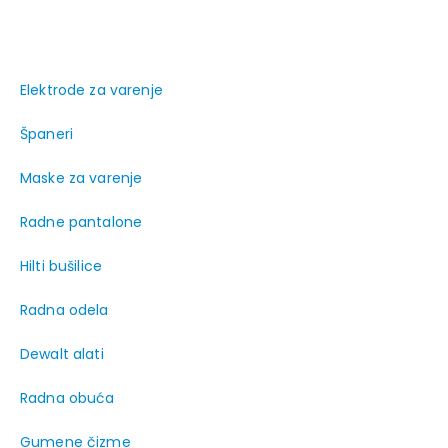
Elektrode za varenje
Španeri
Maske za varenje
Radne pantalone
Hilti bušilice
Radna odela
Dewalt alati
Radna obuća
Gumene čizme