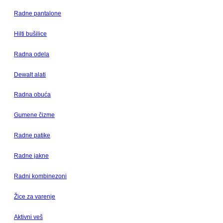
Radne pantalone
Hilti bušilice
Radna odela
Dewalt alati
Radna obuća
Gumene čizme
Radne patike
Radne jakne
Radni kombinezoni
Žice za varenje
Aktivni veš