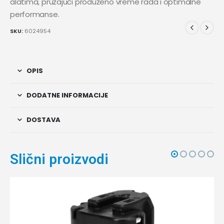
alatima, pružajući produženo vreme rada i optimalne
performanse.
SKU:
6024954
OPIS
DODATNE INFORMACIJE
DOSTAVA
Slični proizvodi