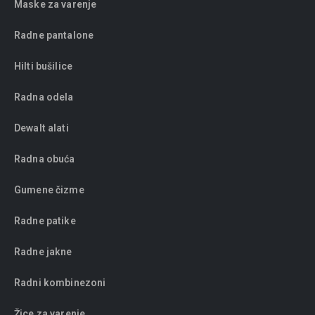
Maske za varenje
Radne pantalone
Hilti bušilice
Radna odela
Dewalt alati
Radna obuća
Gumene čizme
Radne patike
Radne jakne
Radni kombinezoni
Žice za varenje