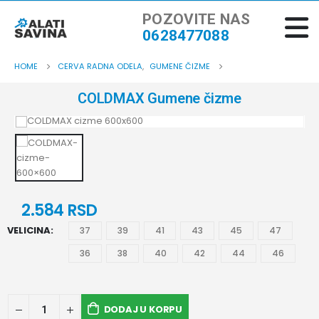
POZOVITE NAS
0628477088
HOME
CERVA RADNA ODELA
,
GUMENE ČIZME
COLDMAX Gumene čizme
2.584
RSD
VELICINA
37
39
41
43
45
47
36
38
40
42
44
46
DODAJ U KORPU