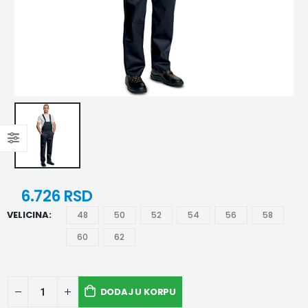
6.726
RSD
VELICINA
48
50
52
54
56
58
60
62
DODAJ U KORPU