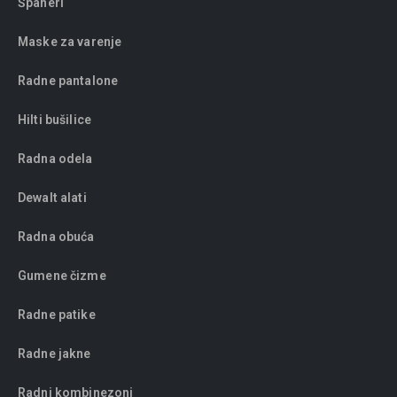
Španeri
Maske za varenje
Radne pantalone
Hilti bušilice
Radna odela
Dewalt alati
Radna obuća
Gumene čizme
Radne patike
Radne jakne
Radni kombinezoni