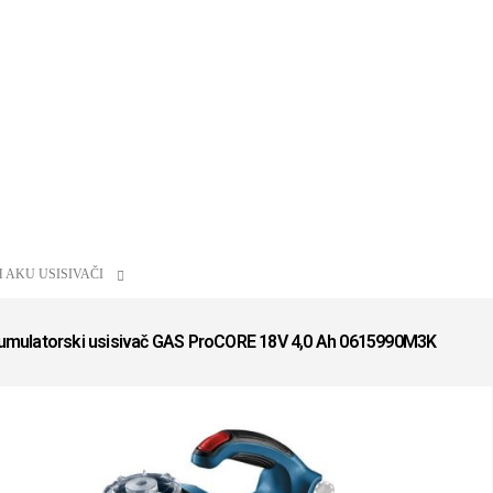
 AKU USISIVAČI
umulatorski usisivač GAS ProCORE 18V 4,0 Ah 0615990M3K