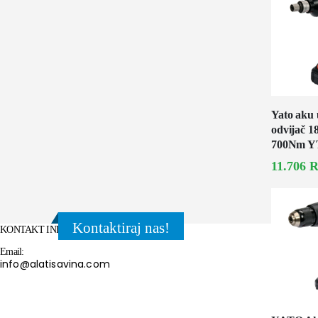
Yato aku 
odvijač 1
700Nm Y
11.706
R
Kontaktiraj nas!
KONTAKT INFORMACIJE
Email:
info@alatisavina.com