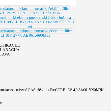
ulatorski elektro-pneumatski čekić/ bušilica
-26 1xProCORE 8,0Ah 0615990M3N
ulatorski elektro-pneumatski čekić / bušilica
LI 18V 2×4,0 Ah 0615990M33
CIFIKACIJE
LARACIJA
TAVA
umulatorski usisivač GAS 18V-1 1x ProCORE 18V 4,0 Ah 0615990M3K
i: