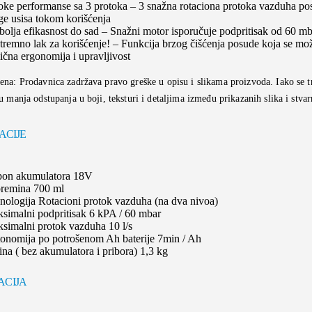
oke performanse sa 3 protoka – 3 snažna rotaciona protoka vazduha pos
ge usisa tokom korišćenja
bolja efikasnost do sad – Snažni motor isporučuje podpritisak od 60 m
tremno lak za korišćenje! – Funkcija brzog čišćenja posude koja se mož
ična ergonomija i upravljivost
a: Prodavnica zadržava pravo greške u opisu i slikama proizvoda. Iako se tr
 manja odstupanja u boji, teksturi i detaljima između prikazanih slika i stva
ACIJE
on akumulatora 18V
remina 700 ml
nologija Rotacioni protok vazduha (na dva nivoa)
simalni podpritisak 6 kPA / 60 mbar
simalni protok vazduha 10 l/s
onomija po potrošenom Ah baterije 7min / Ah
ina ( bez akumulatora i pribora) 1,3 kg
ACIJA