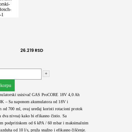
26.219
RSD
+
 korpu
ulatorski usisivač GAS ProCORE 18V 4,0 Ah
K – Sa naponom akumulatora od 18V i
od 700 ml, ovaj uređaj koristi rotacioni protok
 dva nivoa) kako bi efikasno čistio. Sa
m podpritiskom od 6 kPA / 60 mbar i maksimalnim
zduha od 10 l/s, pruža snažno i efikasno čišćenje.