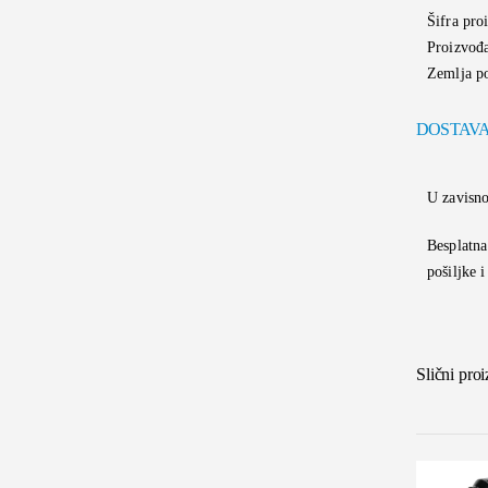
Šifra pr
Proizvođ
Zemlja p
DOSTAV
U zavisno
Besplatna
pošiljke 
Slični pro