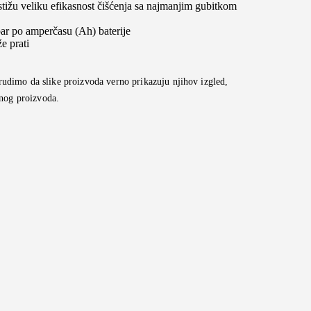
tižu veliku efikasnost čišćenja sa najmanjim gubitkom
bar po amperčasu (Ah) baterije
e prati
udimo da slike proizvoda verno prikazuju njihov izgled,
rnog proizvoda.