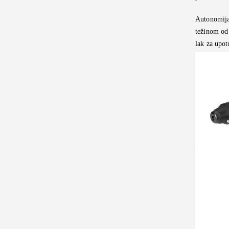
Autonomija
težinom od 
lak za upot