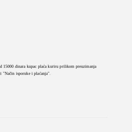
d 15000 dinara kupac plaća kuriru prilikom preuzimanja
ci "Način isporuke i plaćanja".