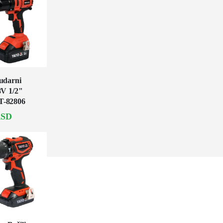
udarni
8V 1/2"
T-82806
SD