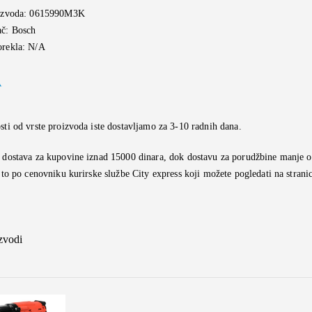
oizvoda: 0615990M3K
ač: Bosch
orekla: N/A
A
sti od vrste proizvoda iste dostavljamo za 3-10 radnih dana.
 dostava za kupovine iznad 15000 dinara, dok dostavu za porudžbine manje o
i to po cenovniku kurirske službe City express koji možete pogledati na strani
izvodi