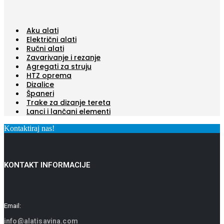
Aku alati
Električni alati
Ručni alati
Zavarivanje i rezanje
Agregati za struju
HTZ oprema
Dizalice
Španeri
Trake za dizanje tereta
Lanci i lančani elementi
Kontaktiraj nas!
KONTAKT INFORMACIJE
Email:
info@alatisavina.com