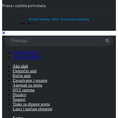
Prava i zaštita potrošača
© Alati Savina. 2024. Sva prava zadržana
KATEGORIJE
GLAVNI MENI
Aku alati
Električni alati
Ručni alati
Zavarivanje i rezanje
Agregati za struju
HTZ oprema
Dizalice
Španeri
Trake za dizanje tereta
Lanci i lančani elementi
Korpa