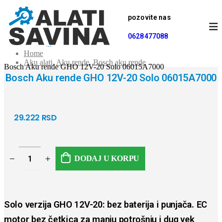
pozovite nas
0628477088
Home
Aku alati
,
Aku rende
,
Bosch aku rende
Bosch Aku rende GHO 12V-20 Solo 06015A7000
Bosch Aku rende GHO 12V-20 Solo 06015A7000
29.222
RSD
DODAJ U KORPU
Solo verzija GHO 12V-20: bez baterija i punjača. EC
motor bez četkica za manju potrošnju i dug vek