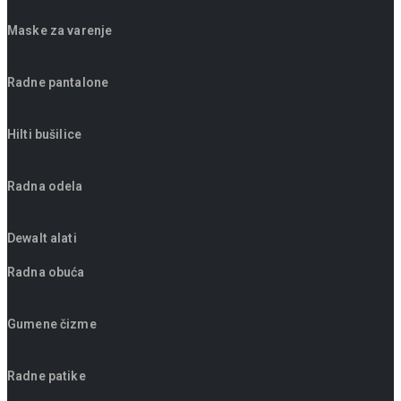
Maske za varenje
Radne pantalone
Hilti bušilice
Radna odela
Dewalt alati
Radna obuća
Gumene čizme
Radne patike